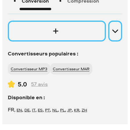
Conversion
Compression
Convertisseurs populaires :
Convertisseur MP3
Convertisseur M4R
5.0
57
avis
Disponible en :
FR
,
,
,
,
,
,
,
,
,
,
EN
DE
IT
ES
PT
NL
PL
JP
KR
ZH