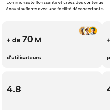
communauté florissante et créez des contenus
époustouflants avec une facilité déconcertante.
70
+ de
M
d'utilisateurs
p
4.8