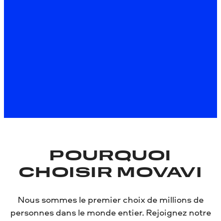
À propos de la version Mac
*La version gratuite de Movavi Video Editor peut
présenter les restrictions suivantes en fonction de la
version : filigrane sur les clips exportés, limite de 60
secondes pour la vidéo ou de 1/2 pour l'audio, et/ou
certaines fonctions avancées indisponibles lors de
l'exportation de vidéos.
POURQUOI
CHOISIR MOVAVI
Nous sommes le premier choix de millions de
personnes dans le monde entier. Rejoignez notre