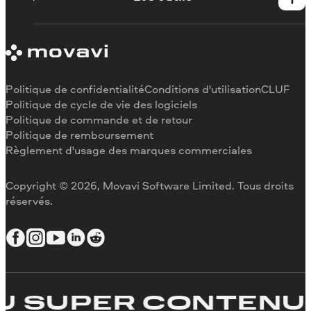
Se désabonner
Critiques des médias
Remboursement
Pourquoi nous choisir
Couper une vidéo
Au travail
Recadrer une vidéo
Changer la vitesse de une vidéo
Pivoter une vidéo
Politique de confidentialité
Conditions d'utilisation
CLUF
Redimensionner une vidéo
Politique de cycle de vie des logiciels
Politique de commande et de retour
Inverser une vidéo
Politique de remboursement
Stabiliser une vidéo
Règlement d'usage des marques commerciales
Ajuster une vidéo
Ajouter du texte à une vidéo
Copyright © 2026, Movavi Software Limited. Tous droits
réservés.
 SUPER CONTENU