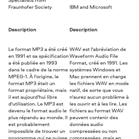
Specialists from
Fraunhofer Society
IBM and Microsoft
Description
Description
Le format MP3 a été créé
WAV est l'abréviation de
en 1991 et sa spécification
Waveform Audio File
a été publiée en 1993
Format, créé en 1991. Les
dans le cadre de la norme
systèmes Windows et
MPEG-1. À l'origine, le
Mac prennent en charge
format MP3 était un
les fichiers WAV en mode
format propriétaire, mais
natif, de sorte que vous
il est aujourd'hui libre
n'aurez aucun problème à
d'utilisation. Le MP3 est
les ouvrir et à les lire. Les
devenu le format audio le
fichiers au format WAV
plus répandu au monde. Il
peuvent contenir des
est probablement
données audio
impossible de trouver un
compressées ou non
programme qui ne puisse
compressées, mais en