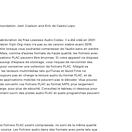
Foundation; Josh Coalson and Erik de Castro Lopo
'abréviation de Free Lossless Audio Codec. Il a été créé en 2001
dation Xiph.Org mais n'a pas eu de version stable avant 2019.
tile lorsque vous souhaitez compresser de l'audio sans en perdre
. Mais, comme d'autres formats de haute qualité, les fichiers avec
ications FLAC peuvent être énormes. Si votre appareil ne dispose
aucoup d'espace de stockage, vous risquez de rencontrer des
s pour conserver une collection de fichiers FLAC. Malgré sa
, les lecteurs multimédias tels qu'iTunes et QuickTime ne
oujours pas en charge la lecture audio du format FLAC, et de
s applications mobiles ne peuvent pas le décoder. Vous pouvez
de convertir vos fichiers FLAC au format MP3, plus largement
arge, pour plus de sécurité. Consultez le tableau ci-dessous pour
mment ouvrir des pistes audio FLAC et quels programmes peuvent
es fichiers FLAC soient compressés, ils sont de la même qualité
o source. Les fichiers audio dans des formats avec perte tels que