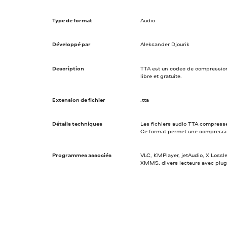
Type de format
Audio
Développé par
Aleksander Djourik
Description
TTA est un codec de compression
libre et gratuite.
Extension de fichier
.tta
Détails techniques
Les fichiers audio TTA compress
Ce format permet une compressio
Programmes associés
VLC, KMPlayer, jetAudio, X Loss
XMMS, divers lecteurs avec plug