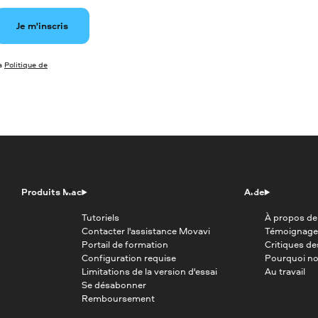
Je m'inscris
la
Politique de
Produits Mac
Aide
Tutoriels
À propos de
Contacter l'assistance Movavi
Témoignage
Portail de formation
Critiques d
Configuration requise
Pourquoi no
Limitations de la version d'essai
Au travail
Se désabonner
Remboursement