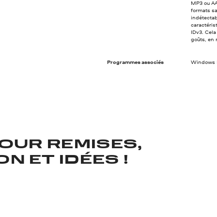
MP3 ou AAC
formats sa
indétectab
caractérist
IDv3. Cela
goûts, en 
Programmes associés
Windows M
OUR REMISES,
N ET IDÉES !