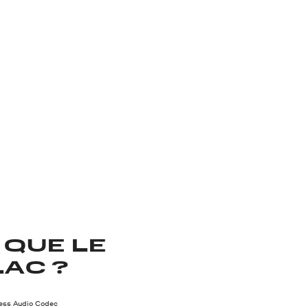
 QUE LE
AC ?
less Audio Codec