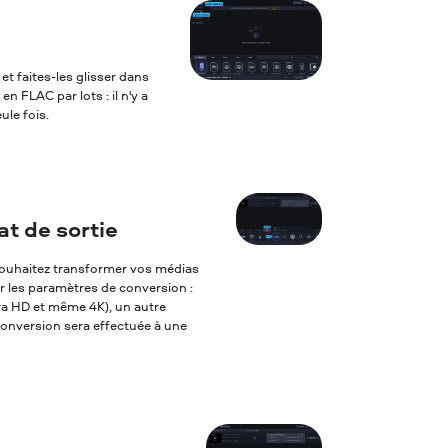
et faites-les glisser dans
n FLAC par lots : il n'y a
ule fois.
t de sortie
s souhaitez transformer vos médias
er les paramètres de conversion :
tra HD et même 4K), un autre
 conversion sera effectuée à une