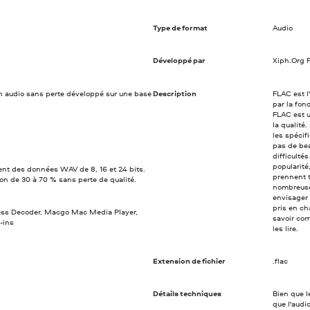
Type de format
Audio
Développé par
Xiph.Org 
 audio sans perte développé sur une base
Description
FLAC est l
par la fon
FLAC est u
la qualité
les spécif
pas de be
difficulté
popularité
ent des données WAV de 8, 16 et 24 bits.
prennent t
n de 30 à 70 % sans perte de qualité.
nombreuse
envisager 
pris en ch
less Decoder, Macgo Mac Media Player,
savoir co
-ins
les lire.
Extension de fichier
.flac
Détails techniques
Bien que l
que l'audi