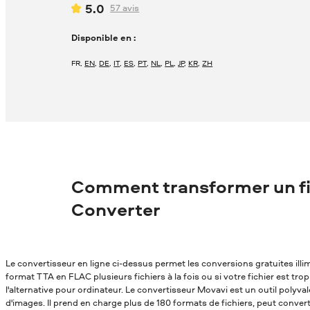
5.0
57
avis
Disponible en :
FR
,
EN
,
DE
,
IT
,
ES
,
PT
,
NL
,
PL
,
JP
,
KR
,
ZH
Comment transformer un fi
Converter
Le convertisseur en ligne ci-dessus permet les conversions gratuites ill
format TTA en FLAC plusieurs fichiers à la fois ou si votre fichier est tr
l'alternative pour ordinateur. Le convertisseur Movavi est un outil polyv
d'images. Il prend en charge plus de 180 formats de fichiers, peut conver