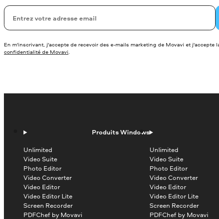
Votre adresse de messagerie
En m'inscrivant, j'accepte de recevoir des e-mails marketing de Movavi et j'accepte 
confidentialité de Movavi
.
Produits Windows
Unlimited
Unlimited
Video Suite
Video Suite
Photo Editor
Photo Editor
Video Converter
Video Converter
Video Editor
Video Editor
Video Editor Lite
Video Editor Lite
Screen Recorder
Screen Recorder
PDFChef by Movavi
PDFChef by Movavi