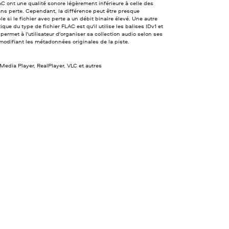
 ont une qualité sonore légèrement inférieure à celle des
ns perte. Cependant, la différence peut être presque
le si le fichier avec perte a un débit binaire élevé. Une autre
ique du type de fichier FLAC est qu'il utilise les balises IDv1 et
 permet à l'utilisateur d'organiser sa collection audio selon ses
modifiant les métadonnées originales de la piste.
edia Player, RealPlayer, VLC et autres