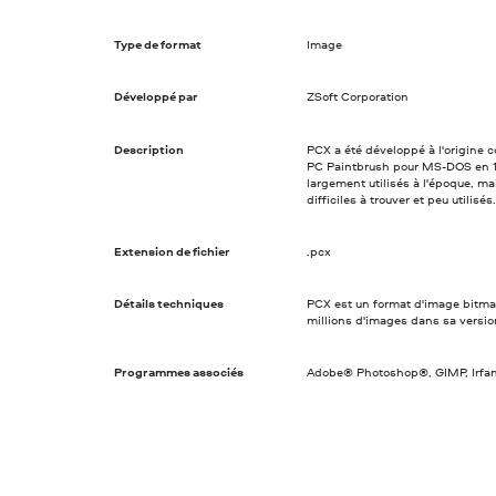
Type de format
Image
Développé par
ZSoft Corporation
Description
PCX a été développé à l'origine 
PC Paintbrush pour MS-DOS en 19
largement utilisés à l'époque, ma
difficiles à trouver et peu utilisés.
Extension de fichier
.pcx
Détails techniques
PCX est un format d'image bitmap 
millions d'images dans sa version
Programmes associés
Adobe® Photoshop®, GIMP, Irfa