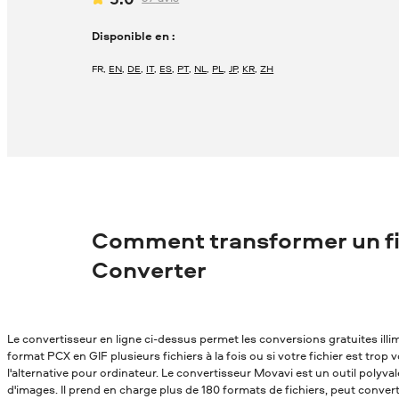
Disponible en :
FR
,
EN
,
DE
,
IT
,
ES
,
PT
,
NL
,
PL
,
JP
,
KR
,
ZH
Comment transformer un fi
Converter
Le convertisseur en ligne ci-dessus permet les conversions gratuites ill
format PCX en GIF plusieurs fichiers à la fois ou si votre fichier est trop
l'alternative pour ordinateur. Le convertisseur Movavi est un outil polyv
d'images. Il prend en charge plus de 180 formats de fichiers, peut conver