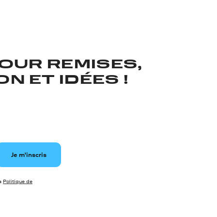
OUR REMISES,
N ET IDÉES !
Je m'inscris
la
Politique de