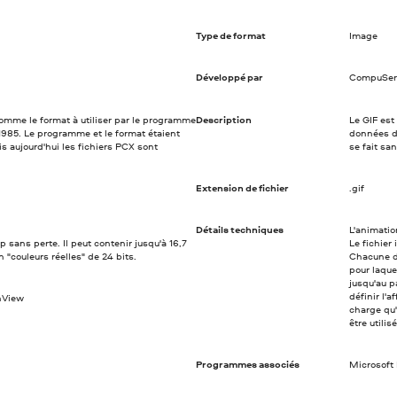
Type de format
Image
Développé par
CompuSer
comme le format à utiliser par le programme
Description
Le GIF est
85. Le programme et le format étaient
données d
is aujourd'hui les fichiers PCX sont
se fait sa
Extension de fichier
.gif
Détails techniques
L'animatio
sans perte. Il peut contenir jusqu'à 16,7
Le fichier
 "couleurs réelles" de 24 bits.
Chacune de
pour laque
jusqu'au p
définir l'
nView
charge qu'
être utilis
Programmes associés
Microsoft 