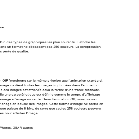
ve
 l'un des types de graphiques les plus courants. Il stocke les
ans un format ne dépassant pas 256 couleurs. La compression
ns perte de qualité.
n GIF fonctionne sur le même principe que l'animation standard.
 image contient toutes les images impliquées dans l'animation.
 ces images est affichée sous la forme d'une trame distincte,
lle une caractéristique est définie comme le temps d'affichage
assage à l'image suivante. Dans l'animation GIF, vous pouvez
affichage en boucle des images. Cette norme d'image ne prend en
une palette de 8 bits, de sorte que seules 256 couleurs peuvent
ées pour afficher l'image.
Photos, GIMP, autres