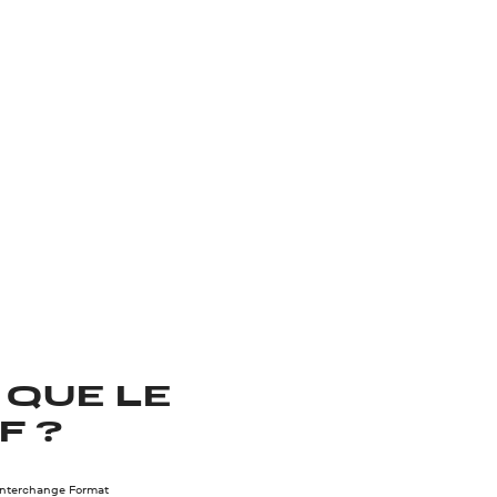
 QUE LE
F ?
Interchange Format