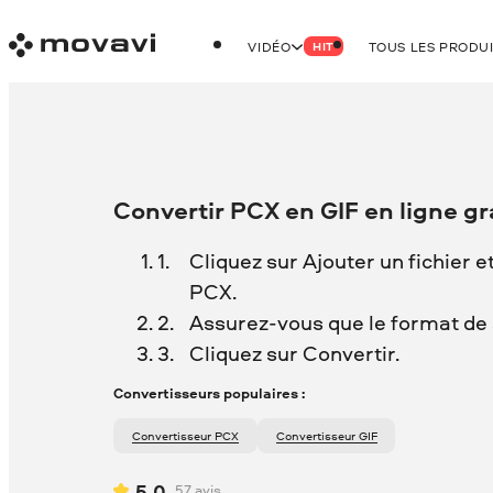
VIDÉO
TOUS LES PRODU
HIT
Convertir PCX en GIF en ligne g
Cliquez sur Ajouter un fichier e
PCX.
Assurez-vous que le format de so
Cliquez sur Convertir.
Convertisseurs populaires :
Convertisseur PCX
Convertisseur GIF
5.0
57
avis