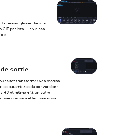
 faites-les glisser dans la
IF par lots : il n'y a pas
ois.
de sortie
s souhaitez transformer vos médias
er les paramètres de conversion :
tra HD et même 4K), un autre
 conversion sera effectuée à une