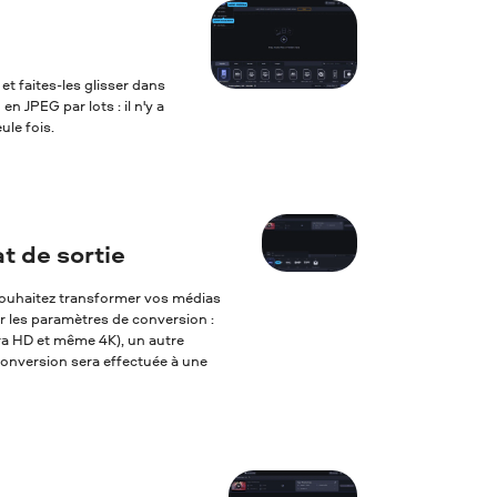
et faites-les glisser dans
n JPEG par lots : il n'y a
ule fois.
t de sortie
s souhaitez transformer vos médias
er les paramètres de conversion :
tra HD et même 4K), un autre
 conversion sera effectuée à une