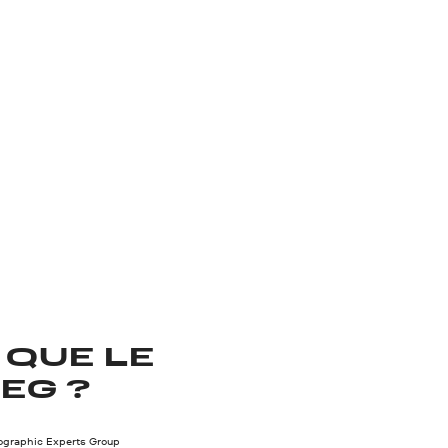
 QUE LE
EG ?
tographic Experts Group