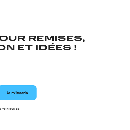
OUR REMISES,
N ET IDÉES !
Je m'inscris
la
Politique de