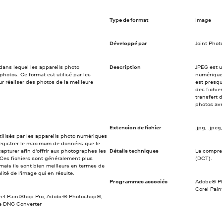
Type de format
Image
Développé par
Joint Pho
dans lequel les appareils photo
Description
JPEG est 
photos. Ce format est utilisé par les
numérique
 réaliser des photos de la meilleure
est presqu
des fichie
transfert 
photos av
Extension de fichier
.jpg, .jpeg, .
tilisés par les appareils photo numériques
registrer le maximum de données que le
capturer afin d'offrir aux photographes les
Détails techniques
La compre
. Ces fichiers sont généralement plus
(DCT).
mais ils sont bien meilleurs en termes de
ité de l'image qui en résulte.
Programmes associés
Adobe® Ph
Corel Pai
orel PaintShop Pro, Adobe® Photoshop®,
e DNG Converter