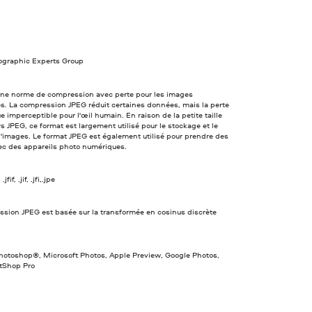
tographic Experts Group
une norme de compression avec perte pour les images
s. La compression JPEG réduit certaines données, mais la perte
e imperceptible pour l'œil humain. En raison de la petite taille
rs JPEG, ce format est largement utilisé pour le stockage et le
d'images. Le format JPEG est également utilisé pour prendre des
ec des appareils photo numériques.
jfif, .jif, .jfi,.jpe
ssion JPEG est basée sur la transformée en cosinus discrète
otoshop®, Microsoft Photos, Apple Preview, Google Photos,
ntShop Pro