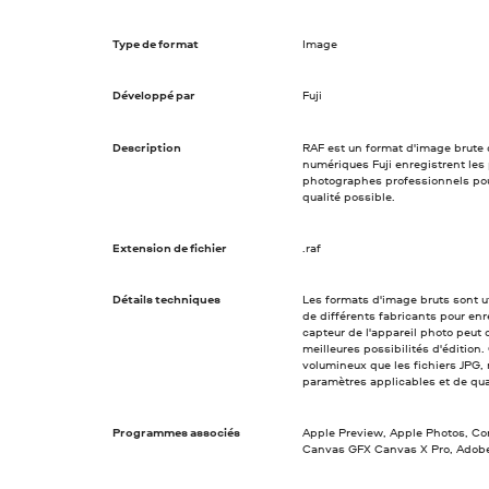
Type de format
Image
Développé par
Fuji
Description
RAF est un format d'image brute 
numériques Fuji enregistrent les 
photographes professionnels pour
qualité possible.
Extension de fichier
.raf
Détails techniques
Les formats d'image bruts sont u
de différents fabricants pour en
capteur de l'appareil photo peut 
meilleures possibilités d'édition
volumineux que les fichiers JPG, 
paramètres applicables et de qual
Programmes associés
Apple Preview, Apple Photos, C
Canvas GFX Canvas X Pro, Adob