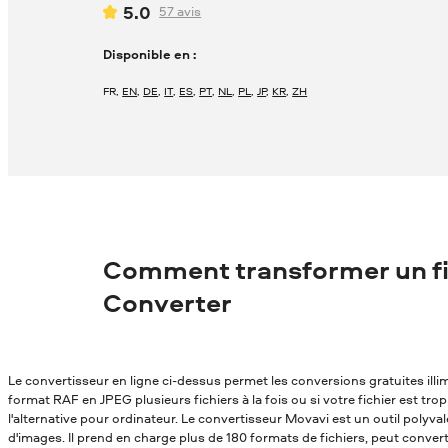
5.0
57
avis
Disponible en :
FR
,
EN
,
DE
,
IT
,
ES
,
PT
,
NL
,
PL
,
JP
,
KR
,
ZH
Comment transformer un fi
Converter
Le convertisseur en ligne ci-dessus permet les conversions gratuites ill
format RAF en JPEG plusieurs fichiers à la fois ou si votre fichier est tr
l'alternative pour ordinateur. Le convertisseur Movavi est un outil polyv
d'images. Il prend en charge plus de 180 formats de fichiers, peut conver