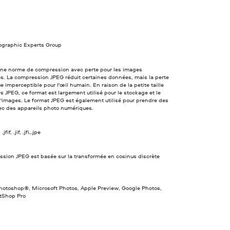
tographic Experts Group
une norme de compression avec perte pour les images
s. La compression JPEG réduit certaines données, mais la perte
e imperceptible pour l'œil humain. En raison de la petite taille
rs JPEG, ce format est largement utilisé pour le stockage et le
d'images. Le format JPEG est également utilisé pour prendre des
ec des appareils photo numériques.
jfif, .jif, .jfi,.jpe
ssion JPEG est basée sur la transformée en cosinus discrète
otoshop®, Microsoft Photos, Apple Preview, Google Photos,
ntShop Pro