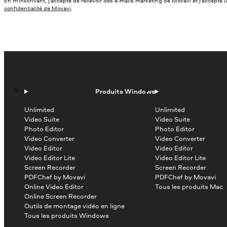
En m'inscrivant, j'accepte de recevoir des e-mails marketing de Movavi et j'accepte 
confidentialité de Movavi
.
Produits Windows
Unlimited
Unlimited
Video Suite
Video Suite
Photo Editor
Photo Editor
Video Converter
Video Converter
Video Editor
Video Editor
Video Editor Lite
Video Editor Lite
Screen Recorder
Screen Recorder
PDFChef by Movavi
PDFChef by Movavi
Online Video Editor
Tous les produits Mac
Online Screen Recorder
Outils de montage vidéo en ligne
Tous les produits Windows