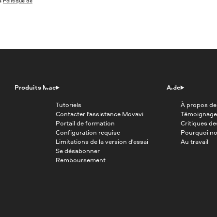
la
Politique de
Produits Mac
Aide
Tutoriels
À propos de
Contacter l'assistance Movavi
Témoignage
Portail de formation
Critiques d
Configuration requise
Pourquoi no
Limitations de la version d'essai
Au travail
Se désabonner
Remboursement