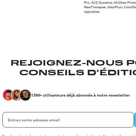
Pro, ACD Systems ACDSee Photo 
RawTherapee, MacPhun ColorStro
logicielles
REJOIGNEZ-NOUS P
CONSEILS D'ÉDITIO
1.5M+ utilisateurs déjà abonnés à notre newsletter
Votre adresse de messagerie