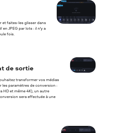
 et faites-les glisser dans
n JPEG par lots : il n'y a
ule fois.
t de sortie
s souhaitez transformer vos médias
er les paramètres de conversion :
tra HD et même 4K), un autre
 conversion sera effectuée à une