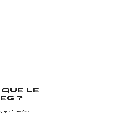
 QUE LE
EG ?
tographic Experts Group