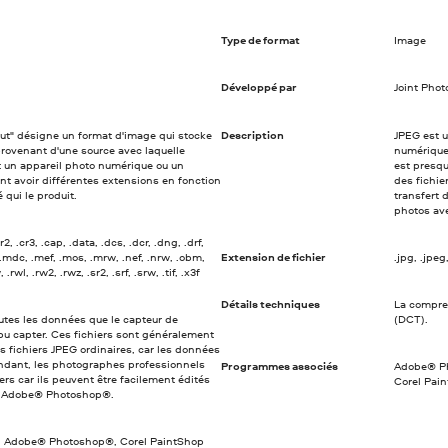
Type de format
Image
Développé par
Joint Pho
rut" désigne un format d'image qui stocke
Description
JPEG est 
ovenant d'une source avec laquelle
numérique
t un appareil photo numérique ou un
est presqu
nt avoir différentes extensions en fonction
des fichie
 qui le produit.
transfert 
photos av
cr2, .cr3, .cap, .data, .dcs, .dcr, .dng, .drf,
kdc, .mdc, .mef, .mos, .mrw, .nef, .nrw, .obm,
Extension de fichier
.jpg, .jpeg, .
, .rwl, .rw2, .rwz, .sr2, .srf, .srw, .tif, .x3f
Détails techniques
La compre
outes les données que le capteur de
(DCT).
 pu capter. Ces fichiers sont généralement
 fichiers JPEG ordinaires, car les données
ndant, les photographes professionnels
Programmes associés
Adobe® Ph
iers car ils peuvent être facilement édités
Corel Pai
 Adobe® Photoshop®.
w, Adobe® Photoshop®, Corel PaintShop