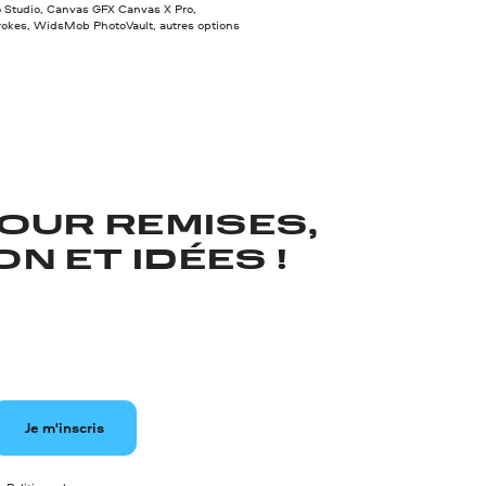
Studio, Canvas GFX Canvas X Pro,
kes, WidsMob PhotoVault, autres options
OUR REMISES,
N ET IDÉES !
Je m'inscris