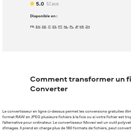
5.0
57
avis
Disponible en :
FR
,
EN
,
DE
,
IT
,
ES
,
PT
,
NL
,
PL
,
JP
,
KR
,
ZH
Comment transformer un f
Converter
Le convertisseur en ligne ci-dessus permet les conversions gratuites ill
format RAW en JPEG plusieurs fichiers à la fois ou si votre fichier est tr
l'alternative pour ordinateur. Le convertisseur Movavi est un outil polyv
d'images. Il prend en charge plus de 180 formats de fichiers, peut conver