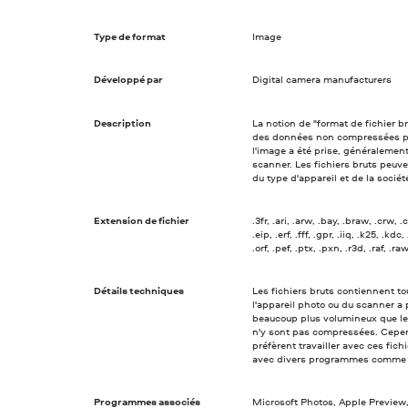
Type de format
Image
Développé par
Digital camera manufacturers
Description
La notion de "format de fichier b
des données non compressées pr
l'image a été prise, généralemen
scanner. Les fichiers bruts peuve
du type d'appareil et de la société
Extension de fichier
.3fr, .ari, .arw, .bay, .braw, .crw, .
.eip, .erf, .fff, .gpr, .iiq, .k25, .
.orf, .pef, .ptx, .pxn, .r3d, .raf, .raw
Détails techniques
Les fichiers bruts contiennent t
l'appareil photo ou du scanner a
beaucoup plus volumineux que les
n'y sont pas compressées. Cepe
préfèrent travailler avec ces fich
avec divers programmes comme
Programmes associés
Microsoft Photos, Apple Previe