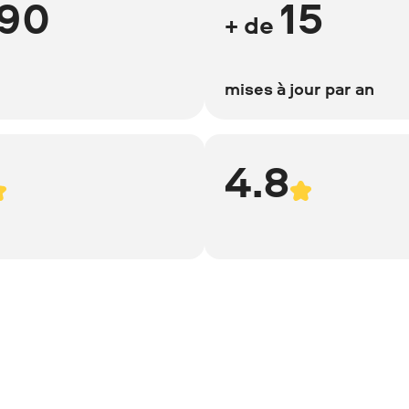
190
15
+ de
mises à jour par an
4.8