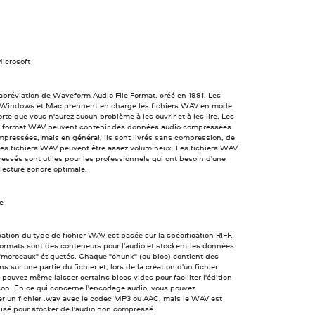
icrosoft
abréviation de Waveform Audio File Format, créé en 1991. Les
Windows et Mac prennent en charge les fichiers WAV en mode
sorte que vous n'aurez aucun problème à les ouvrir et à les lire. Les
au format WAV peuvent contenir des données audio compressées
pressées, mais en général, ils sont livrés sans compression, de
les fichiers WAV peuvent être assez volumineux. Les fichiers WAV
ssés sont utiles pour les professionnels qui ont besoin d'une
 lecture sonore optimale.
ve
cation du type de fichier WAV est basée sur la spécification RIFF.
ormats sont des conteneurs pour l'audio et stockent les données
"morceaux" étiquetés. Chaque "chunk" (ou bloc) contient des
s sur une partie du fichier et, lors de la création d'un fichier
pouvez même laisser certains blocs vides pour faciliter l'édition
son. En ce qui concerne l'encodage audio, vous pouvez
r un fichier .wav avec le codec MP3 ou AAC, mais le WAV est
ilisé pour stocker de l'audio non compressé.