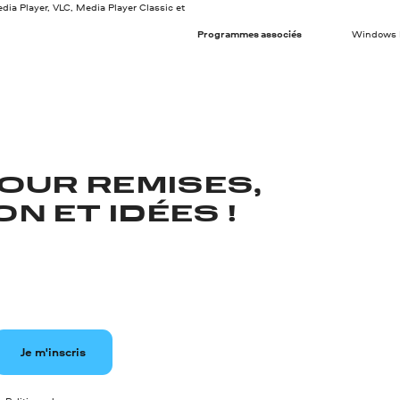
ia Player, VLC, Media Player Classic et
Programmes associés
Windows M
OUR REMISES,
N ET IDÉES !
Je m'inscris