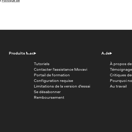
la
Politique de
Produits Mac
Aide
Tutoriels
À propos de
Contacter l'assistance Movavi
Témoignage
Portail de formation
Critiques d
Configuration requise
Pourquoi no
Limitations de la version d'essai
Au travail
Se désabonner
Remboursement