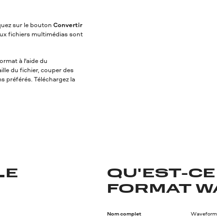
iquez sur le bouton
Convertir
ux fichiers multimédias sont
ormat à l'aide du
lle du fichier, couper des
ms préférés. Téléchargez la
LE
QU'EST-CE
FORMAT W
Nom complet
Waveform 