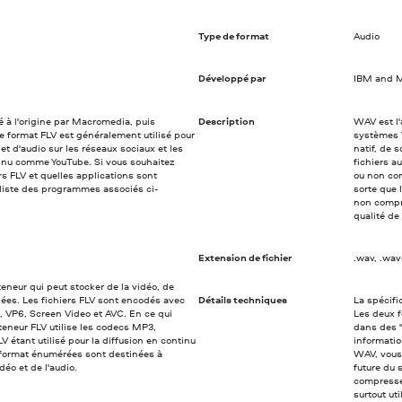
Type de format
Audio
Développé par
IBM and M
éé à l'origine par Macromedia, puis
Description
WAV est l'
 format FLV est généralement utilisé pour
systèmes 
et d'audio sur les réseaux sociaux et les
natif, de 
tinu comme YouTube. Si vous souhaitez
fichiers 
s FLV et quelles applications sont
ou non com
a liste des programmes associés ci-
sorte que 
non compre
qualité de
Extension de fichier
.wav, .wa
teneur qui peut stocker de la vidéo, de
nées. Les fichiers FLV sont encodés avec
Détails techniques
La spécifi
 VP6, Screen Video et AVC. En ce qui
Les deux f
teneur FLV utilise les codecs MP3,
dans des 
étant utilisé pour la diffusion en continu
information
u format énumérées sont destinées à
WAV, vous 
déo et de l'audio.
future du 
compresse
surtout ut