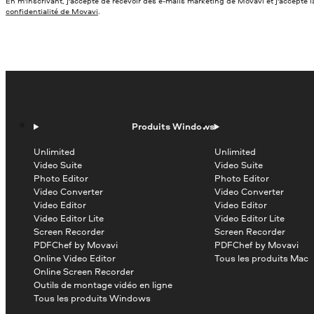
En m'inscrivant, j'accepte de recevoir des e-mails marketing de Movavi et j'accepte 
confidentialité de Movavi
.
Produits Windows
Unlimited
Unlimited
Video Suite
Video Suite
Photo Editor
Photo Editor
Video Converter
Video Converter
Video Editor
Video Editor
Video Editor Lite
Video Editor Lite
Screen Recorder
Screen Recorder
PDFChef by Movavi
PDFChef by Movavi
Online Video Editor
Tous les produits Mac
Online Screen Recorder
Outils de montage vidéo en ligne
Tous les produits Windows