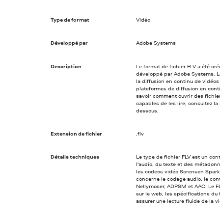
Type de format
Vidéo
Développé par
Adobe Systems
Description
Le format de fichier FLV a été cr
développé par Adobe Systems. Le
la diffusion en continu de vidéos 
plateformes de diffusion en con
savoir comment ouvrir des fichier
capables de les lire, consultez l
dessous.
Extension de fichier
.flv
Détails techniques
Le type de fichier FLV est un con
l'audio, du texte et des métadon
les codecs vidéo Sorensen Spark,
concerne le codage audio, le con
Nellymoser, ADPSM et AAC. Le FLV 
sur le web, les spécifications d
assurer une lecture fluide de la vi