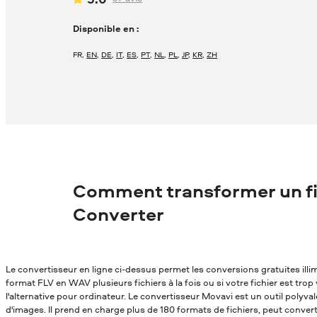
Disponible en :
FR
,
EN
,
DE
,
IT
,
ES
,
PT
,
NL
,
PL
,
JP
,
KR
,
ZH
Comment transformer un fi
Converter
Le convertisseur en ligne ci-dessus permet les conversions gratuites ill
format FLV en WAV plusieurs fichiers à la fois ou si votre fichier est tro
l'alternative pour ordinateur. Le convertisseur Movavi est un outil polyv
d'images. Il prend en charge plus de 180 formats de fichiers, peut conver