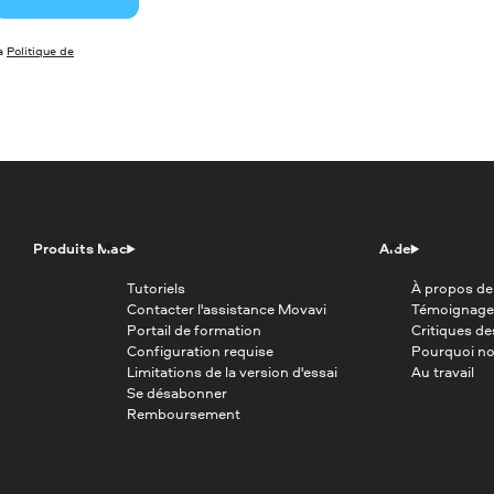
la
Politique de
Produits Mac
Aide
Tutoriels
À propos de
Contacter l'assistance Movavi
Témoignage
Portail de formation
Critiques d
Configuration requise
Pourquoi no
Limitations de la version d'essai
Au travail
Se désabonner
Remboursement