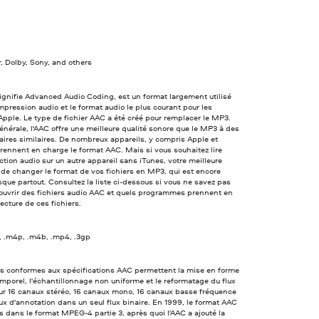
, Dolby, Sony, and others
ignifie Advanced Audio Coding, est un format largement utilisé
mpression audio et le format audio le plus courant pour les
Apple. Le type de fichier AAC a été créé pour remplacer le MP3.
énérale, l'AAC offre une meilleure qualité sonore que le MP3 à des
aires similaires. De nombreux appareils, y compris Apple et
rennent en charge le format AAC. Mais si vous souhaitez lire
ection audio sur un autre appareil sans iTunes, votre meilleure
 de changer le format de vos fichiers en MP3, qui est encore
esque partout. Consultez la liste ci-dessous si vous ne savez pas
uvrir des fichiers audio AAC et quels programmes prennent en
lecture de ces fichiers.
, .m4p, .m4b, .mp4, .3gp
rs conformes aux spécifications AAC permettent la mise en forme
emporel, l'échantillonnage non uniforme et le reformatage du flux
ur 16 canaux stéréo, 16 canaux mono, 16 canaux basse fréquence
ux d'annotation dans un seul flux binaire. En 1999, le format AAC
us dans le format MPEG-4 partie 3, après quoi l'AAC a ajouté la