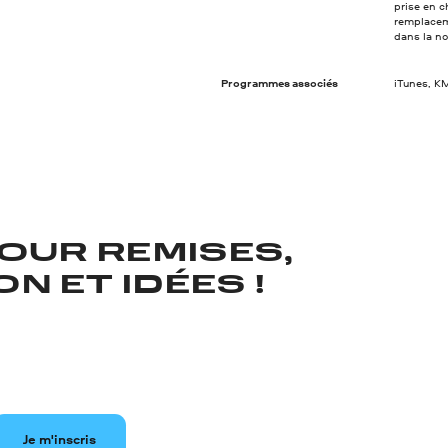
prise en c
remplacem
dans la n
Programmes associés
iTunes, KM
OUR REMISES,
N ET IDÉES !
Je m'inscris