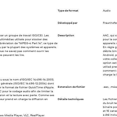
Type de format
Audio
Développé par
Fraunhofer
ar un groupe de travail ISO/CEI. Les
Description
AAC, qui s
ultimédias utilisés pour stocker des
pour la co
Abréviation de "MPEG-4 Part 14", ce type de
appareils 
nu par la plupart des systèmes et appareils.
En règle g
vous ne savez pas comment ouvrir les
débits bin
 peuvent les lire.
Android, p
votre coll
option est
utilisé pr
comment o
charge la 
u sous le nom d'ISO/IEC 14496-14:2003,
 générale (ISO/IEC 14496-12:2004) dont
Extension de fichier
.aac, .m4a
r le format de fichier QuickTime d'Apple.
 pour le codage audio afin de limiter la
ion et la lecture avec perte. Comme ses
ur prend en charge la diffusion en
Détails techniques
Les fichie
du bruit t
binaire po
et 16 cana
a été incl
ws Media Player, VLC, RealPlayer