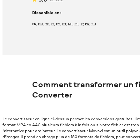
Disponible en :
FR
,
EN
,
DE
,
IT
,
ES
,
PT
,
NL
,
PL
,
JP
,
KR
,
ZH
Comment transformer un f
Converter
Le convertisseur en ligne ci-dessus permet les conversions gratuites ill
format MP4 en AAC plusieurs fichiers à la fois ou si votre fichier est tro
l'alternative pour ordinateur. Le convertisseur Movavi est un outil polyv
d'images. Il prend en charge plus de 180 formats de fichiers, peut conver