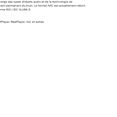
harge des types d'objets audio et de la technologie de
ent permanent du bruit. Le format AAC est actuellement décrit
orme ISO / IEC 14496-3.
Player, RealPlayer, VLC et autres