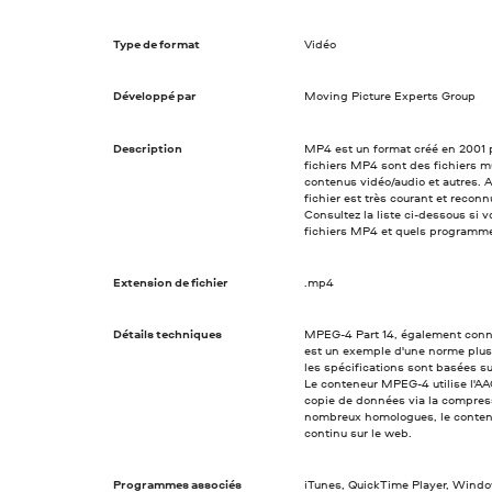
Type de format
Vidéo
Développé par
Moving Picture Experts Group
Description
MP4 est un format créé en 2001 p
fichiers MP4 sont des fichiers m
contenus vidéo/audio et autres. 
fichier est très courant et recon
Consultez la liste ci-dessous si 
fichiers MP4 et quels programmes
Extension de fichier
.mp4
Détails techniques
MPEG-4 Part 14, également conn
est un exemple d'une norme plus
les spécifications sont basées su
Le conteneur MPEG-4 utilise l'AAC
copie de données via la compress
nombreux homologues, le contene
continu sur le web.
Programmes associés
iTunes, QuickTime Player, Windo