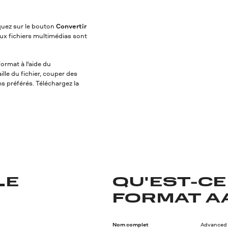
iquez sur le bouton
Convertir
ux fichiers multimédias sont
ormat à l'aide du
lle du fichier, couper des
ms préférés. Téléchargez la
LE
QU'EST-CE
FORMAT A
Nom complet
Advanced 