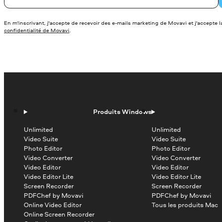
En m'inscrivant, j'accepte de recevoir des e-mails marketing de Movavi et j'accepte 
confidentialité de Movavi
.
Produits Windows
Unlimited
Unlimited
Video Suite
Video Suite
Photo Editor
Photo Editor
Video Converter
Video Converter
Video Editor
Video Editor
Video Editor Lite
Video Editor Lite
Screen Recorder
Screen Recorder
PDFChef by Movavi
PDFChef by Movavi
Online Video Editor
Tous les produits Mac
Online Screen Recorder