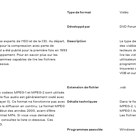
Type de format
Vidéo
Développé par
DVD Foru
 experts de l'ISO et de la CEI. Au départ,
Description
Le type de
pour la compression avec perte de
des vidéos
 a été publié pour la première fois en 1993
lecteurs 
oppement. Pour en savoir plus sur les
lire les v
ammes capables de lire les fichiers
utilisateu
ssous.
programme
trouverez 
VOB et sur
Extension de fichier
.vob
es codecs MPEG-1 et MPEG-2 sont utilisés
 le flux audio est généralement codé avec
er II). Ce format ne fonctionne pas avec
Détails techniques
Dans le fo
 à la diffusion en continu. Le format MPEG
MPEG-2. L
 début des années 2000, avant d'être
MPEG-1 Aud
format MP4. Si vous vous demandez
Les fichie
consultez la liste ci-dessous. Ces
G.
Programmes associés
Windows M