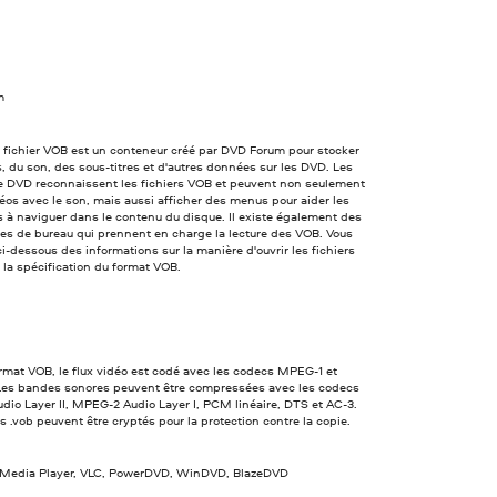
m
 fichier VOB est un conteneur créé par DVD Forum pour stocker
, du son, des sous-titres et d'autres données sur les DVD. Les
de DVD reconnaissent les fichiers VOB et peuvent non seulement
idéos avec le son, mais aussi afficher des menus pour aider les
rs à naviguer dans le contenu du disque. Il existe également des
s de bureau qui prennent en charge la lecture des VOB. Vous
ci-dessous des informations sur la manière d'ouvrir les fichiers
 la spécification du format VOB.
rmat VOB, le flux vidéo est codé avec les codecs MPEG-1 et
es bandes sonores peuvent être compressées avec les codecs
io Layer II, MPEG-2 Audio Layer I, PCM linéaire, DTS et AC-3.
rs .vob peuvent être cryptés pour la protection contre la copie.
edia Player, VLC, PowerDVD, WinDVD, BlazeDVD