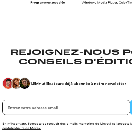
Programmes associés
Windows Media Player, QuickTime
REJOIGNEZ-NOUS P
CONSEILS D'ÉDITIO
1.5M+ utilisateurs déjà abonnés à notre newsletter
Votre adresse de messagerie
En m'inscrivant, j'accepte de recevoir des e-mails marketing de Movavi et j'accepte 
confidentialité de Movavi
.