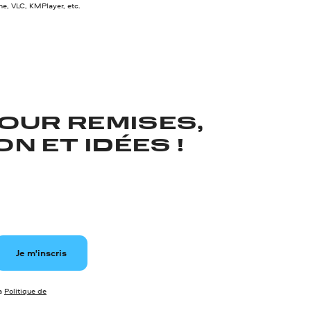
, VLC, KMPlayer, etc.
OUR REMISES,
N ET IDÉES !
Je m'inscris
la
Politique de