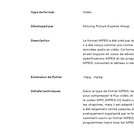
Type de format
Vidéo
Développé par
Moving Picture Experts Group
Description
Le format MPEG a été créé par des
il a été conçu comme une norme 
données audio et vidéo. Ce format
et est toujours en cours de dével
spécifications MPEG et les progr
MPEG, consultez le tableau ci-de
Extension de fichier
.mpg, .mpeg
Détails techniques
Dans le type de fichier MPEG, l
pour compresser le flux vidéo, et
le codec MP2 (MPEG-1/2 Audio Lay
les chapitres, mais il est adapté
a été largement utilisé jusqu'au
pratiquement supplanté par le 
comment ouvrir un fichier MPEG, 
programmes lisent tous les MPE