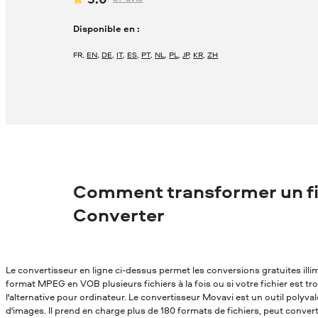
Disponible en :
FR
,
EN
,
DE
,
IT
,
ES
,
PT
,
NL
,
PL
,
JP
,
KR
,
ZH
Comment transformer un f
Converter
Le convertisseur en ligne ci-dessus permet les conversions gratuites ill
format MPEG en VOB plusieurs fichiers à la fois ou si votre fichier est t
l'alternative pour ordinateur. Le convertisseur Movavi est un outil polyv
d'images. Il prend en charge plus de 180 formats de fichiers, peut conver