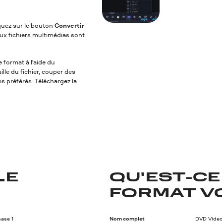
iquez sur le bouton
Convertir
ux fichiers multimédias sont
 format à l'aide du
lle du fichier, couper des
ms préférés. Téléchargez la
LE
QU'EST-CE
FORMAT V
ase 1
Nom complet
DVD Video