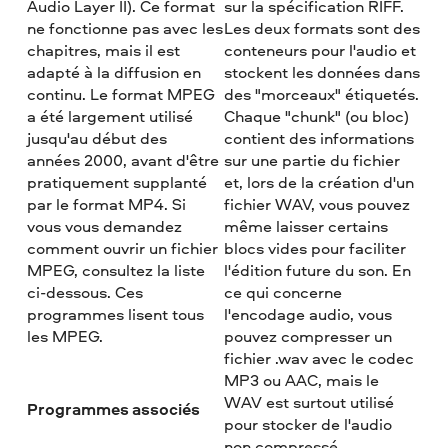
Audio Layer II). Ce format
sur la spécification RIFF.
ne fonctionne pas avec les
Les deux formats sont des
chapitres, mais il est
conteneurs pour l'audio et
adapté à la diffusion en
stockent les données dans
continu. Le format MPEG
des "morceaux" étiquetés.
a été largement utilisé
Chaque "chunk" (ou bloc)
jusqu'au début des
contient des informations
années 2000, avant d'être
sur une partie du fichier
pratiquement supplanté
et, lors de la création d'un
par le format MP4. Si
fichier WAV, vous pouvez
vous vous demandez
même laisser certains
comment ouvrir un fichier
blocs vides pour faciliter
MPEG, consultez la liste
l'édition future du son. En
ci-dessous. Ces
ce qui concerne
programmes lisent tous
l'encodage audio, vous
les MPEG.
pouvez compresser un
fichier .wav avec le codec
MP3 ou AAC, mais le
WAV est surtout utilisé
Programmes associés
pour stocker de l'audio
non compressé.