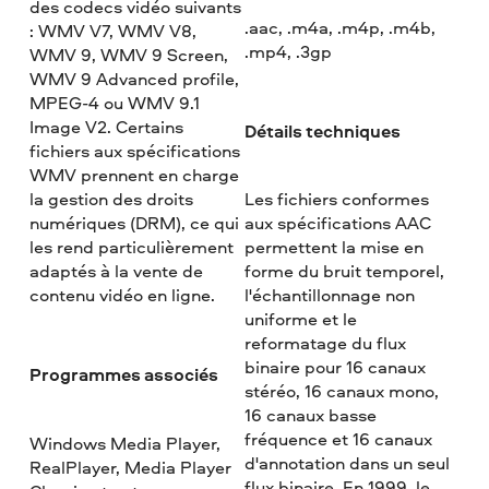
des codecs vidéo suivants
.aac, .m4a, .m4p, .m4b,
: WMV V7, WMV V8,
.mp4, .3gp
WMV 9, WMV 9 Screen,
WMV 9 Advanced profile,
MPEG-4 ou WMV 9.1
Image V2. Certains
Détails techniques
fichiers aux spécifications
WMV prennent en charge
la gestion des droits
Les fichiers conformes
numériques (DRM), ce qui
aux spécifications AAC
les rend particulièrement
permettent la mise en
adaptés à la vente de
forme du bruit temporel,
contenu vidéo en ligne.
l'échantillonnage non
uniforme et le
reformatage du flux
binaire pour 16 canaux
Programmes associés
stéréo, 16 canaux mono,
16 canaux basse
fréquence et 16 canaux
Windows Media Player,
d'annotation dans un seul
RealPlayer, Media Player
flux binaire. En 1999, le