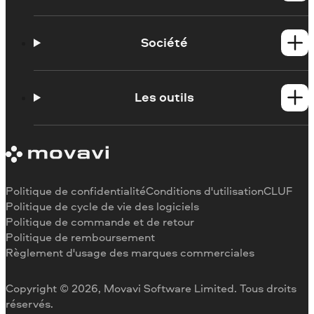
Tutoriels
Contacter l'assistance Movavi
Société
Portail de formation
Configuration requise
À propos de Movavi
Limitations de la version d'essai
Témoignages
Les outils
Se désabonner
Critiques des médias
Remboursement
Pourquoi nous choisir
Couper une vidéo
Au travail
Recadrer une vidéo
Changer la vitesse de une vidéo
Pivoter une vidéo
Politique de confidentialité
Conditions d'utilisation
CLUF
Redimensionner une vidéo
Politique de cycle de vie des logiciels
Politique de commande et de retour
Inverser une vidéo
Politique de remboursement
Stabiliser une vidéo
Règlement d'usage des marques commerciales
Ajuster une vidéo
Ajouter du texte à une vidéo
Copyright © 2026, Movavi Software Limited. Tous droits
réservés.