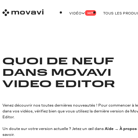
VIDÉO
TOUS LES PRODU
HIT
QUOI DE NEUF
DANS MOVAVI
VIDEO EDITOR
Venez découvrir nos toutes dernières nouveautés ! Pour commencer à les
dans vos vidéos, vérifiez bien que vous utilisez la dernière version de Mo
Editor.
Un doute sur votre version actuelle ? Jetez un œil dans
Aide
→
À propos
savoir.