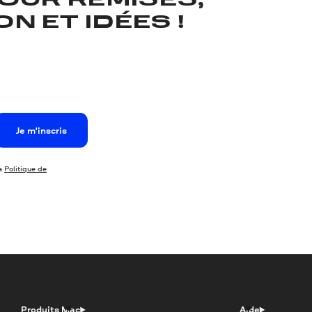
OUR REMISES,
N ET IDÉES !
Je m'inscris
la
Politique de
Produits Mac
Aide