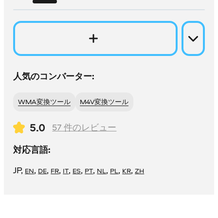
人気のコンバーター:
WMA変換ツール
M4V変換ツール
5.0
57
件のレビュー
対応言語:
JP
,
,
,
,
,
,
,
,
,
,
EN
DE
FR
IT
ES
PT
NL
PL
KR
ZH