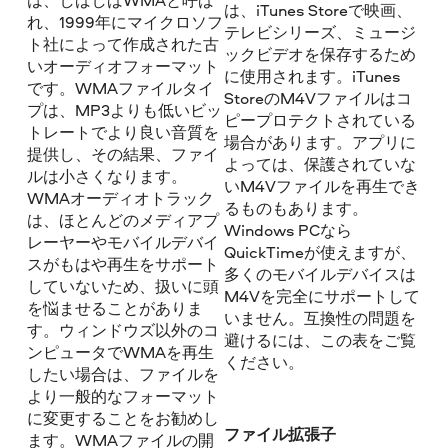
は、iTunes Storeで映画、
れ、1999年にマイクロソフ
テレビシリーズ、ミュージ
ト社によって作成された古
ックビデオを保存するため
いオーディオフォーマット
に使用されます。iTunes
です。WMAファイルタイ
StoreのM4Vファイルはコ
プは、MP3よりも低いビッ
ピープロテクトされている
トレートでより良い音質を
場合があります。アプリに
提供し、その結果、ファイ
よっては、保護されていな
ルは小さくなります。
いM4Vファイルを再生でき
WMAオーディオトラック
るものもあります。
は、ほとんどのメディアプ
Windows PCなら
レーヤーやモバイルデバイ
QuickTimeが使えますが、
スがもはや再生をサポート
多くのモバイルデバイスは
していないため、扱いに頭
M4Vを完全にサポートして
を悩ませることがありま
いません。互換性の問題を
す。ウィンドウズ以外のコ
避けるには、この表をご覧
ンピュータでWMAを再生
ください。
したい場合は、ファイルを
より一般的なフォーマット
に変更することをお勧めし
ファイル拡張子
ます。WMAファイルの開