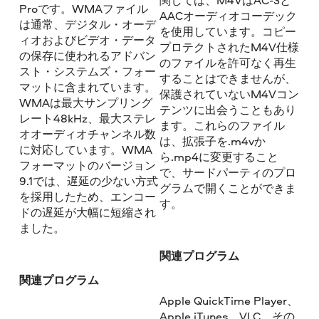
関しては、M4VはAC-3と
Proです。WMAファイル
AACオーディオコーデック
は通常、デジタル・オーデ
を使用しています。コピー
ィオおよびビデオ・データ
プロテクトされたM4V仕様
の保存に使われるアドバン
のファイルを許可なく再生
スト・システムズ・フォー
することはできませんが、
マットに含まれています。
保護されていないM4Vコン
WMAは最大サンプリング
テンツに出会うこともあり
レート48kHz、最大ステレ
ます。これらのファイル
オオーディオチャンネル数
は、拡張子を.m4vか
に対応しています。WMA
ら.mp4に変更すること
フォーマットのバージョン
で、サードパーティのプロ
9.1では、遅延の少ない方式
グラムで開くことができま
を採用したため、エンコー
す。
ドの遅延が大幅に短縮され
ました。
関連プログラム
関連プログラム
Apple QuickTime Player、
Apple iTunes、VLC、その