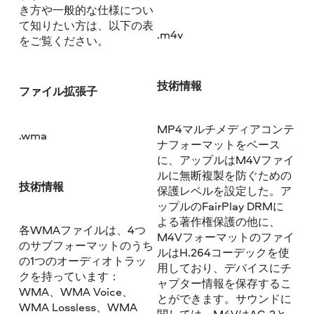
き方や一般的な仕様につい
て知りたい方は、以下の表
.m4v
をご覧ください。
技術情報
ファイル拡張子
MP4マルチメディアコンテ
.wma
ナフォーマットをベース
に、アップルはM4Vファイ
ルに無断複製を防ぐための
技術情報
保護レベルを設定した。ア
ップルのFairPlay DRMに
よる著作権保護の他に、
各WMAファイルは、4つ
M4Vフォーマットのファイ
のサブフォーマットのうち
ルはH.264コーデックを使
の1つのオーディオトラッ
用しており、デバイスにチ
クを持っています：
ャプター情報を保存するこ
WMA、WMA Voice、
とができます。サウンドに
WMA Lossless、WMA