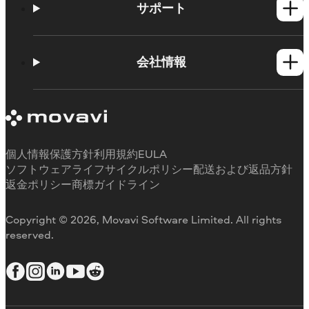
Mac製品
サポート
ヘルプセンター
使い方
会社情報
学習センター
Movavi製品のシステム要件
Movaviについて
体験版の制約
お客様の声
サブスクリプションのキャンセル
メディアレビュー
払い戻し
当社が選ばれる理由
個人情報保護方針
利用規約
EULA
ソフトウェアライフサイクルポリシー
配送および返品方針
返金ポリシー
商標ガイドライン
Copyright © 2026, Movavi Software Limited. All rights
reserved.