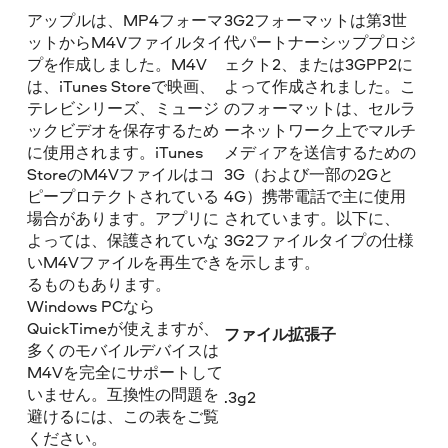
アップルは、MP4フォーマ
3G2フォーマットは第3世
ットからM4Vファイルタイ
代パートナーシッププロジ
プを作成しました。M4V
ェクト2、または3GPP2に
は、iTunes Storeで映画、
よって作成されました。こ
テレビシリーズ、ミュージ
のフォーマットは、セルラ
ックビデオを保存するため
ーネットワーク上でマルチ
に使用されます。iTunes
メディアを送信するための
StoreのM4Vファイルはコ
3G（および一部の2Gと
ピープロテクトされている
4G）携帯電話で主に使用
場合があります。アプリに
されています。以下に、
よっては、保護されていな
3G2ファイルタイプの仕様
いM4Vファイルを再生でき
を示します。
るものもあります。
Windows PCなら
QuickTimeが使えますが、
ファイル拡張子
多くのモバイルデバイスは
M4Vを完全にサポートして
いません。互換性の問題を
.3g2
避けるには、この表をご覧
ください。