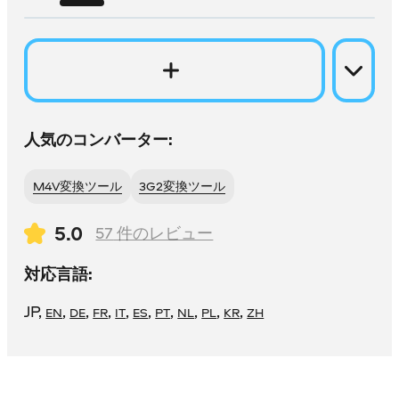
人気のコンバーター:
M4V変換ツール
3G2変換ツール
5.0
57
件のレビュー
対応言語:
JP
,
,
,
,
,
,
,
,
,
,
EN
DE
FR
IT
ES
PT
NL
PL
KR
ZH