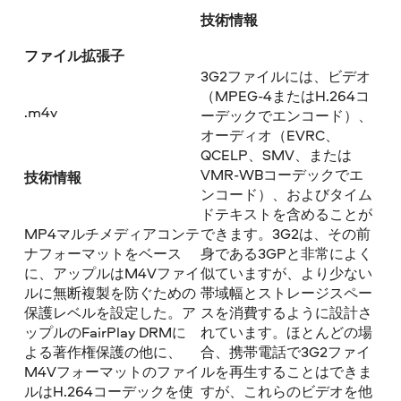
技術情報
ファイル拡張子
3G2ファイルには、ビデオ
（MPEG-4またはH.264コ
.m4v
ーデックでエンコード）、
オーディオ（EVRC、
QCELP、SMV、または
VMR-WBコーデックでエ
技術情報
ンコード）、およびタイム
ドテキストを含めることが
MP4マルチメディアコンテ
できます。3G2は、その前
ナフォーマットをベース
身である3GPと非常によく
に、アップルはM4Vファイ
似ていますが、より少ない
ルに無断複製を防ぐための
帯域幅とストレージスペー
保護レベルを設定した。ア
スを消費するように設計さ
ップルのFairPlay DRMに
れています。ほとんどの場
よる著作権保護の他に、
合、携帯電話で3G2ファイ
M4Vフォーマットのファイ
ルを再生することはできま
ルはH.264コーデックを使
すが、これらのビデオを他