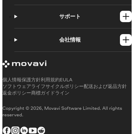
Windows製品
Mac製品
サポート
ヘルプセンター
使い方
会社情報
学習センター
Movavi製品のシステム要件
Movaviについて
体験版の制約
お客様の声
サブスクリプションのキャンセル
メディアレビュー
払い戻し
当社が選ばれる理由
個人情報保護方針
利用規約
EULA
ソフトウェアライフサイクルポリシー
配送および返品方針
返金ポリシー
商標ガイドライン
Copyright © 2026, Movavi Software Limited. All rights
reserved.