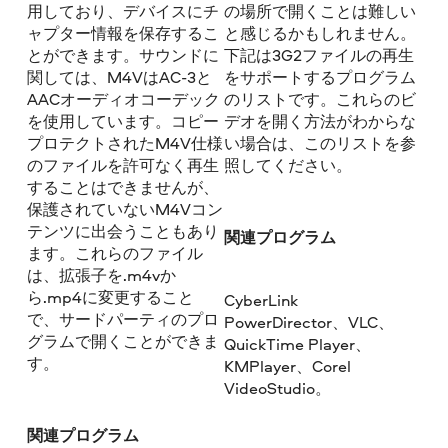
用しており、デバイスにチ
の場所で開くことは難しい
ャプター情報を保存するこ
と感じるかもしれません。
とができます。サウンドに
下記は3G2ファイルの再生
関しては、M4VはAC-3と
をサポートするプログラム
AACオーディオコーデック
のリストです。これらのビ
を使用しています。コピー
デオを開く方法がわからな
プロテクトされたM4V仕様
い場合は、このリストを参
のファイルを許可なく再生
照してください。
することはできませんが、
保護されていないM4Vコン
テンツに出会うこともあり
関連プログラム
ます。これらのファイル
は、拡張子を.m4vか
ら.mp4に変更すること
CyberLink
で、サードパーティのプロ
PowerDirector、VLC、
グラムで開くことができま
QuickTime Player、
す。
KMPlayer、Corel
VideoStudio。
関連プログラム