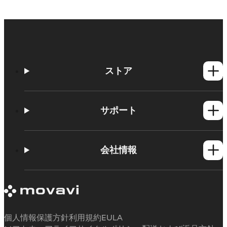
ストア
Windows製品
Mac製品
サポート
ヘルプセンター
使い方
会社情報
学習センター
Movavi製品のシステム要件
Movaviについて
体験版の制約
お客様の声
サブスクリプションのキャンセル
メディアレビュー
払い戻し
当社が選ばれる理由
個人情報保護方針
利用規約
EULA