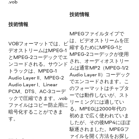
.vob
技術情報
技術情報
MPEGファイルタイプで
は、ビデオストリームを圧
VOBフォーマットでは、ビ
縮するためにMPEG-1と
デオストリームはMPEG-1
MPEG-2コーデックが使用
とMPEG-2コーデックでエ
され、オーディオストリー
ンコードされる。サウンド
ムは通常MP2（MPEG-1/2
トラックは、MPEG-1
Audio Layer II）コーデック
Audio Layer II、MPEG-2
でエンコードされます。こ
Audio Layer I、Linear
のフォーマットはチャプタ
PCM、DTS、AC-3コーデ
ーでは動作しないが、スト
ックで圧縮できます。.vob
リーミングには適してい
ファイルはコピー防止用に
る。MPEGは2000年代の
暗号化することができま
初めまで広く使われていま
す。
したが、その後MP4にほぼ
駆逐されました。MPEGフ
ァイルを開く方法をお探し