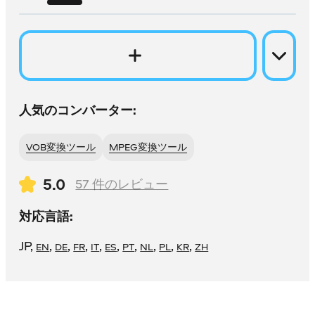
人気のコンバーター:
VOB変換ツール
MPEG変換ツール
5.0
57
件のレビュー
対応言語:
JP
,
,
,
,
,
,
,
,
,
,
EN
DE
FR
IT
ES
PT
NL
PL
KR
ZH