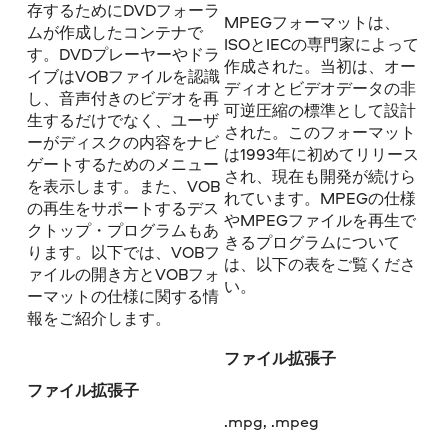
存するためにDVDフォーラ
MPEGフォーマットは、
ムが作成したコンテナで
ISOとIECの専門家によって
す。DVDプレーヤーやドラ
作成された。当初は、オー
イブはVOBファイルを認識
ディオとビデオデータの非
し、音声付きのビデオを再
可逆圧縮の標準として設計
生するだけでなく、ユーザ
された。このフォーマット
ーがディスクの内容をナビ
は1993年に初めてリリース
ゲートするためのメニュー
され、現在も開発が続けら
を表示します。また、VOB
れています。MPEGの仕様
の再生をサポートするデス
やMPEGファイルを再生で
クトップ・プログラムもあ
きるプログラムについて
ります。以下では、VOBフ
は、以下の表をご覧くださ
ァイルの開き方とVOBフォ
い。
ーマットの仕様に関する情
報をご紹介します。
ファイル拡張子
ファイル拡張子
.mpg, .mpeg