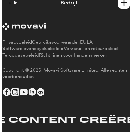
Support contacteren
Bedrijf
Systeemvereisten
Beperkingen van de proefversie
Over Movavi
Abonnement annuleren
Ervaringen
Terugbetaling
Mediarecensies
Waarom voor ons kiezen
Privacybeleid
Gebruiksvoorwaarden
EULA
Voor het werk
Softwarelevenscyclusbeleid
Verzend- en retourbeleid
Teruggavebeleid
Richtlijnen voor handelsmerken
Copyright © 2026, Movavi Software Limited. Alle rechten
voorbehouden.
CONTENT CREËREN