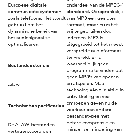
Europese digitale
onderdeel van de MPEG-1
communicatiesystemen
standaard. Oorspronkelijk
zoals telefoons. Het wordt
was MP3 een gesloten
gebruikt om het
formaat, maar nu is het
dynamische bereik van
vrij te gebruiken door
het audiosignaal te
iedereen. MP3 is
optimaliseren.
uitgegroeid tot het meest
verspreide audioformaat
ter wereld. Er is
waarschijnlijk geen
Bestandsextensie
programma te vinden dat
geen MP3's kan openen
en afspelen. Maar
.alaw
technologieën zijn altijd in
ontwikkeling en veel
omroepen geven nu de
Technische specificaties
voorkeur aan andere
bestandstypes met
betere compressie en
De ALAW-bestanden
minder vermindering van
vertegenwoordigen