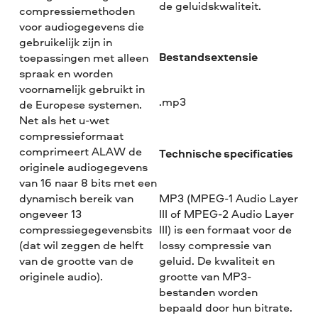
de geluidskwaliteit.
compressiemethoden
voor audiogegevens die
gebruikelijk zijn in
Bestandsextensie
toepassingen met alleen
spraak en worden
voornamelijk gebruikt in
.mp3
de Europese systemen.
Net als het u-wet
compressieformaat
comprimeert ALAW de
Technische specificaties
originele audiogegevens
van 16 naar 8 bits met een
dynamisch bereik van
MP3 (MPEG-1 Audio Layer
ongeveer 13
III of MPEG-2 Audio Layer
compressiegegevensbits
III) is een formaat voor de
(dat wil zeggen de helft
lossy compressie van
van de grootte van de
geluid. De kwaliteit en
originele audio).
grootte van MP3-
bestanden worden
bepaald door hun bitrate.