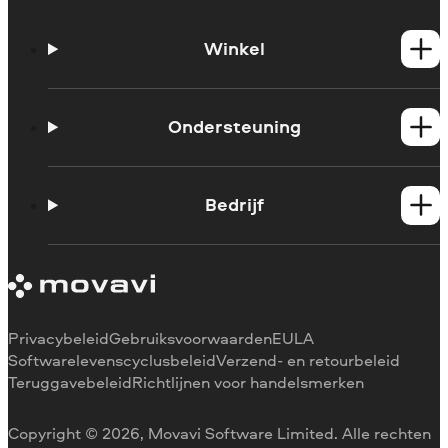
Winkel
Windows-producten
Mac-producten
Ondersteuning
Handleidingen
Support contacteren
Bedrijf
Systeemvereisten
Beperkingen van de proefversie
Over Movavi
Abonnement annuleren
Ervaringen
Terugbetaling
Mediarecensies
Waarom voor ons kiezen
Privacybeleid
Gebruiksvoorwaarden
EULA
Voor het werk
Softwarelevenscyclusbeleid
Verzend- en retourbeleid
Teruggavebeleid
Richtlijnen voor handelsmerken
Copyright © 2026, Movavi Software Limited. Alle rechten