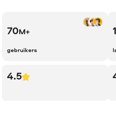
70
M+
gebruikers
l
4.5