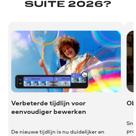
SUITE 2026?
Verbeterde tijdlijn voor
Ob
eenvoudiger bewerken
Sni
pro
De nieuwe tijdlijn is nu duidelijker en