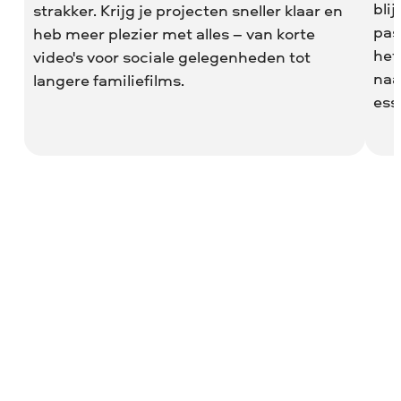
bli
strakker. Krijg je projecten sneller klaar en
pas
heb meer plezier met alles – van korte
het
video's voor sociale gelegenheden tot
naa
langere familiefilms.
ess