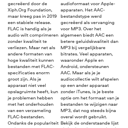
gecreëerd door de
audioformaat voor Apple-
Xiph.Org Foundation,
apparaten. Het AAC-
maar kreeg pas in 2019
bestandstype werd
een stabiele release.
gecreëerd als vervanging
FLAC is handig als je
voor MP3. Over het
audio wilt comprimeren
algemeen biedt AAC een
zonder kwaliteit te
betere geluidskwaliteit dan
verliezen. Maar net als
MP3 bij vergelijkbare
andere formaten van
bitrates. Veel apparaten,
hoge kwaliteit kunnen
waaronder Apple en
bestanden met FLAC-
Android, ondersteunen
specificaties enorm
AAC. Maar als je je
groot zijn. Als je
audiocollectie wilt afspelen
apparaat niet veel
op een ander apparaat
opslagruimte heeft, kun
zonder iTunes, is je beste
je problemen hebben
optie om het formaat van je
met het onderhouden
bestanden te wijzigen naar
van een verzameling
MP3, dat nog steeds bijna
FLAC-bestanden.
overal wordt gebruikt.
Ondanks de populariteit
Bekijk de onderstaande lijst