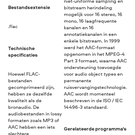
niet-uniforme sampling en
Bestandsextensie
bitstream herindeling
mogelijk voor 16 stereo, 16
mono, 16 laagfrequente
.flac
kanalen en 16
annotatiekanalen in een
enkele bitstream. In 1999
werd het AAC-formaat
Technische
opgenomen in het MPEG-4
specificaties
Part 3 formaat, waarna AAC
ondersteuning toevoegde
Hoewel FLAC-
voor audio object types en
bestanden
permanente
gecomprimeerd zijn,
ruisvervangingstechnologie.
hebben ze dezelfde
AAC wordt momenteel
kwaliteit als de
beschreven in de ISO / IEC
bronaudio. De
14496-3 standaard.
audiobestanden in lossy
formaten zoals MP3 of
AAC hebben een iets
Gerelateerde programma's
slechtere