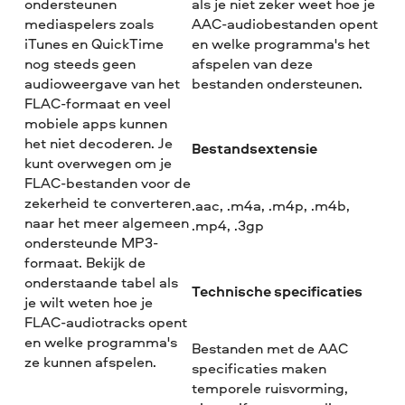
ondersteunen
als je niet zeker weet hoe je
mediaspelers zoals
AAC-audiobestanden opent
iTunes en QuickTime
en welke programma's het
nog steeds geen
afspelen van deze
audioweergave van het
bestanden ondersteunen.
FLAC-formaat en veel
mobiele apps kunnen
het niet decoderen. Je
Bestandsextensie
kunt overwegen om je
FLAC-bestanden voor de
zekerheid te converteren
.aac, .m4a, .m4p, .m4b,
naar het meer algemeen
.mp4, .3gp
ondersteunde MP3-
formaat. Bekijk de
onderstaande tabel als
Technische specificaties
je wilt weten hoe je
FLAC-audiotracks opent
en welke programma's
Bestanden met de AAC
ze kunnen afspelen.
specificaties maken
temporele ruisvorming,