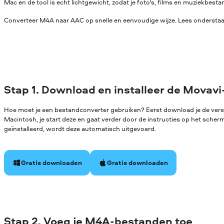
Mac en de tool is echt lichtgewicht, zodat je foto's, films en muziekbe
Converteer M4A naar AAC op snelle en eenvoudige wijze. Lees onderstaan
Stap 1. Download en installeer de Movavi
Hoe moet je een bestandconverter gebruiken? Eerst download je de ver
Macintosh, je start deze en gaat verder door de instructies op het sche
geïnstalleerd, wordt deze automatisch uitgevoerd.
Gratis downloaden
Gratis downloaden
Stap 2. Voeg je M4A-bestanden toe