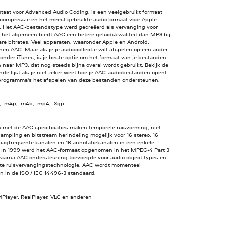
staat voor Advanced Audio Coding, is een veelgebruikt formaat
ocompressie en het meest gebruikte audioformaat voor Apple-
. Het AAC-bestandstype werd gecreëerd als vervanging voor
 het algemeen biedt AAC een betere geluidskwaliteit dan MP3 bij
are bitrates. Veel apparaten, waaronder Apple en Android,
en AAC. Maar als je je audiocollectie wilt afspelen op een ander
onder iTunes, is je beste optie om het formaat van je bestanden
n naar MP3, dat nog steeds bijna overal wordt gebruikt. Bekijk de
de lijst als je niet zeker weet hoe je AAC-audiobestanden opent
programma's het afspelen van deze bestanden ondersteunen.
, .m4p, .m4b, .mp4, .3gp
 met de AAC specificaties maken temporele ruisvorming, niet-
ampling en bitstream herindeling mogelijk voor 16 stereo, 16
laagfrequente kanalen en 16 annotatiekanalen in een enkele
. In 1999 werd het AAC-formaat opgenomen in het MPEG-4 Part 3
waarna AAC ondersteuning toevoegde voor audio object types en
e ruisvervangingstechnologie. AAC wordt momenteel
n in de ISO / IEC 14496-3 standaard.
MPlayer, RealPlayer, VLC en anderen