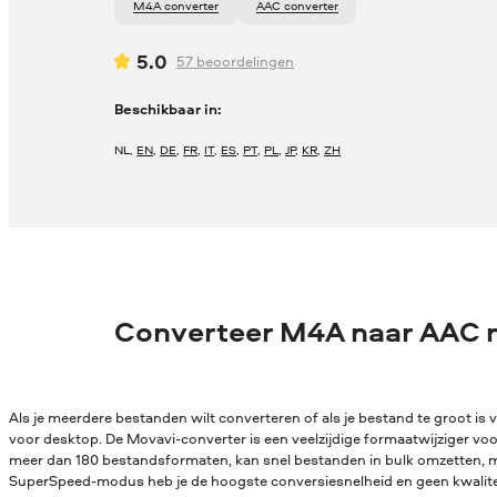
M4A converter
AAC converter
5.0
57
beoordelingen
Beschikbaar in:
NL
,
EN
,
DE
,
FR
,
IT
,
ES
,
PT
,
PL
,
JP
,
KR
,
ZH
Converteer M4A naar AAC 
Als je meerdere bestanden wilt converteren of als je bestand te groot is v
voor desktop. De Movavi-converter is een veelzijdige formaatwijziger vo
meer dan 180 bestandsformaten, kan snel bestanden in bulk omzetten, me
SuperSpeed-modus heb je de hoogste conversiesnelheid en geen kwaliteit