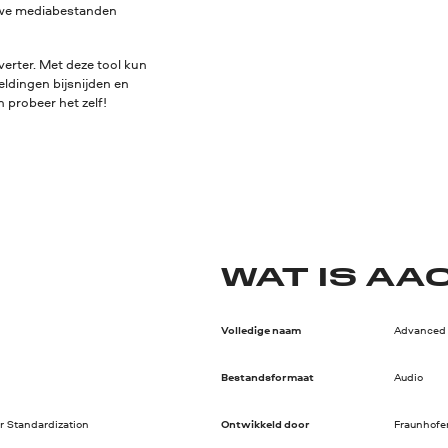
euwe mediabestanden
erter. Met deze tool kun
eldingen bijsnijden en
 probeer het zelf!
WAT IS AA
Volledige naam
Advanced 
Bestandsformaat
Audio
or Standardization
Ontwikkeld door
Fraunhofer