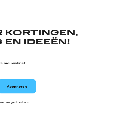
R KORTINGEN,
 EN IDEEËN!
ze nieuwsbrief
Abonneren
avi en ga ik akkoord