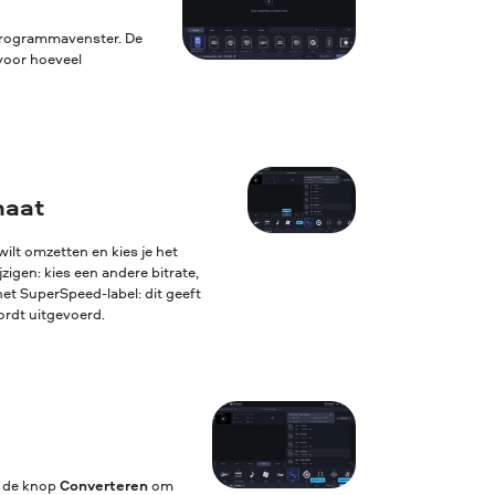
 programmavenster. De
voor hoeveel
maat
ilt omzetten en kies je het
igen: kies een andere bitrate,
het SuperSpeed-label: dit geeft
ordt uitgevoerd.
p de knop
Converteren
om