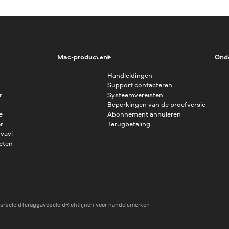
Mac-producten
Ond
Handleidingen
Support contacteren
r
Systeemvereisten
Beperkingen van de proefversie
e
Abonnement annuleren
r
Terugbetaling
vavi
cten
urbeleid
Teruggavebeleid
Richtlijnen voor handelsmerken