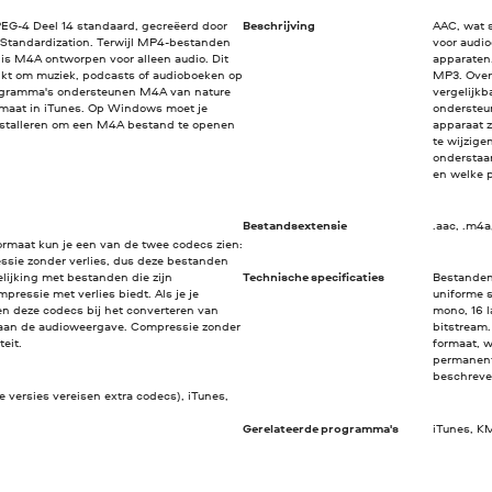
G-4 Deel 14 standaard, gecreëerd door
Beschrijving
AAC, wat 
r Standardization. Terwijl MP4-bestanden
voor audi
is M4A ontworpen voor alleen audio. Dit
apparaten
kt om muziek, podcasts of audioboeken op
MP3. Over
rogramma's ondersteunen M4A van nature
vergelijkb
ormaat in iTunes. Op Windows moet je
ondersteun
nstalleren om een M4A bestand te openen
apparaat z
te wijzige
onderstaan
en welke 
Bestandsextensie
.aac, .m4a
ormaat kun je een van de twee codecs zien:
sie zonder verlies, dus deze bestanden
gelijking met bestanden die zijn
Technische specificaties
Bestanden
essie met verlies biedt. Als je je
uniforme s
en deze codecs bij het converteren van
mono, 16 
aan de audioweergave. Compressie zonder
bitstream
eit.
formaat, 
permanent
beschreve
versies vereisen extra codecs), iTunes,
Gerelateerde programma's
iTunes, K