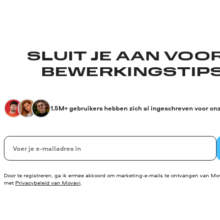
SLUIT JE AAN VOO
BEWERKINGSTIPS
1.5M+ gebruikers hebben zich al ingeschreven voor on
Uw e-mail
Door te registreren, ga ik ermee akkoord om marketing-e-mails te ontvangen van Mov
met
Privacybeleid van Movavi
.