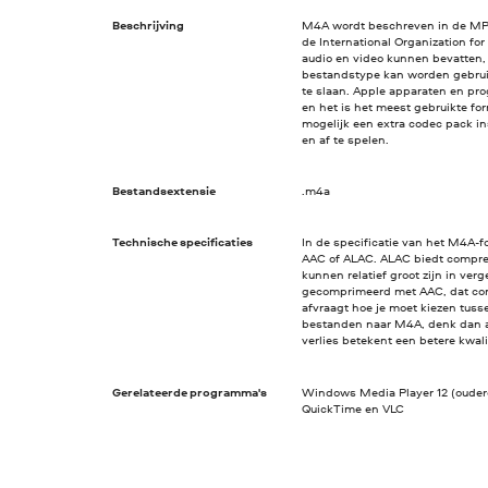
Beschrijving
M4A wordt beschreven in de MPE
de International Organization fo
audio en video kunnen bevatten, 
bestandstype kan worden gebrui
te slaan. Apple apparaten en p
en het is het meest gebruikte f
mogelijk een extra codec pack i
en af te spelen.
Bestandsextensie
.m4a
Technische specificaties
In de specificatie van het M4A-f
AAC of ALAC. ALAC biedt compres
kunnen relatief groot zijn in ver
gecomprimeerd met AAC, dat compr
afvraagt hoe je moet kiezen tuss
bestanden naar M4A, denk dan 
verlies betekent een betere kwalit
Gerelateerde programma's
Windows Media Player 12 (oudere 
QuickTime en VLC