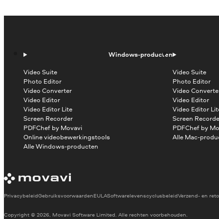
Windows-producten
Video Suite
Video Suite
Photo Editor
Photo Editor
Video Converter
Video Converte
Video Editor
Video Editor
Video Editor Lite
Video Editor Lit
Screen Recorder
Screen Recorde
PDFChef by Movavi
PDFChef by Mo
Online videobewerkingstools
Alle Mac-produ
Alle Windows-producten
Privacybeleid
Gebruiksvoorwaarden
EULA
Softwarelevenscyclusbeleid
Verzend- en reto
Copyright © 2026, Movavi Software Limited. Alle rechten voorbehouden.