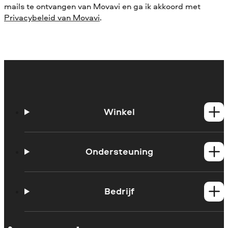
mails te ontvangen van Movavi en ga ik akkoord met
Privacybeleid van Movavi
.
Winkel
Windows-producten
Mac-producten
Ondersteuning
Handleidingen
Support contacteren
Bedrijf
Systeemvereisten
Beperkingen van de proefversie
Over Movavi