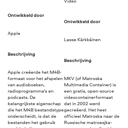
Video
Ontwikkeld door
Ontwikkeld door
Apple
Lasse Kärkkäinen
Beschrijving
Beschrijving
Apple creëerde het M4B-
formaat voor het afspelen
MKV (of Matroska
van audioboeken,
Multimedia Container) is
radioprogramma's en
een gratis, open-source
podcasts. De
videocontainerformaat
belangrijkste eigenschap
dat in 2002 werd
die het M4B bestandstype
gecreëerd. Het heet
onderscheidt, is dat de
officieel Matroska naar de
bestanden het gebruik
Russische matroesjka-