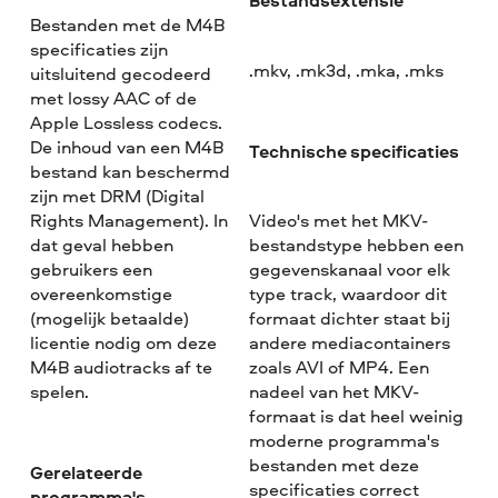
Bestandsextensie
Bestanden met de M4B
specificaties zijn
.mkv, .mk3d, .mka, .mks
uitsluitend gecodeerd
met lossy AAC of de
Apple Lossless codecs.
De inhoud van een M4B
Technische specificaties
bestand kan beschermd
zijn met DRM (Digital
Rights Management). In
Video's met het MKV-
dat geval hebben
bestandstype hebben een
gebruikers een
gegevenskanaal voor elk
overeenkomstige
type track, waardoor dit
(mogelijk betaalde)
formaat dichter staat bij
licentie nodig om deze
andere mediacontainers
M4B audiotracks af te
zoals AVI of MP4. Een
spelen.
nadeel van het MKV-
formaat is dat heel weinig
moderne programma's
bestanden met deze
Gerelateerde
specificaties correct
programma's