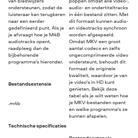
van bladwijzers
poppen omdat alle video-,
ondersteunen, zodat de
audio- en ondertiteltracks
luisteraar kan terugkeren
in één bestand zitten. Met
naar een eerder
dit formaat kunnen audio-
gedefinieerd punt. Als je
en videotracks synchroon
je afvraagt hoe je M4B
worden afgespeeld.
audiotracks opent,
Omdat MKV een groot
raadpleeg dan de
aantal codecs en zelfs
bijbehorende
ongecomprimeerde video
programma's hieronder.
ondersteunt, behoudt dit
formaat de originele
kwaliteit, waardoor je van
je video's in HD kunt
Bestandsextensie
genieten. Bekijk deze
tabel als je wilt weten hoe
je MKV-bestanden opent
.m4b
en welke programma's ze
kunnen afspelen.
Technische specificaties