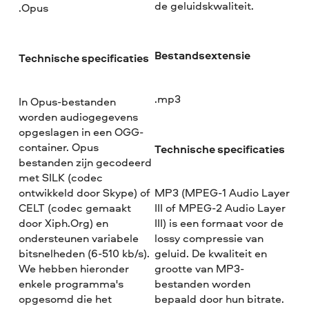
de geluidskwaliteit.
.Opus
Bestandsextensie
Technische specificaties
.mp3
In Opus-bestanden
worden audiogegevens
opgeslagen in een OGG-
container. Opus
Technische specificaties
bestanden zijn gecodeerd
met SILK (codec
ontwikkeld door Skype) of
MP3 (MPEG-1 Audio Layer
CELT (codec gemaakt
III of MPEG-2 Audio Layer
door Xiph.Org) en
III) is een formaat voor de
ondersteunen variabele
lossy compressie van
bitsnelheden (6-510 kb/s).
geluid. De kwaliteit en
We hebben hieronder
grootte van MP3-
enkele programma's
bestanden worden
opgesomd die het
bepaald door hun bitrate.