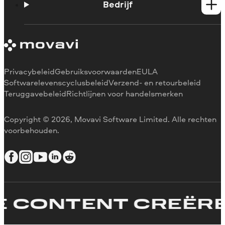
Support contacteren
Bedrijf
Systeemvereisten
Beperkingen van de proefversie
Over Movavi
Abonnement annuleren
Ervaringen
Terugbetaling
Mediarecensies
Waarom voor ons kiezen
Privacybeleid
Gebruiksvoorwaarden
EULA
Voor het werk
Softwarelevenscyclusbeleid
Verzend- en retourbeleid
Teruggavebeleid
Richtlijnen voor handelsmerken
Copyright © 2026, Movavi Software Limited. Alle rechten
voorbehouden.
CONTENT CREËREN