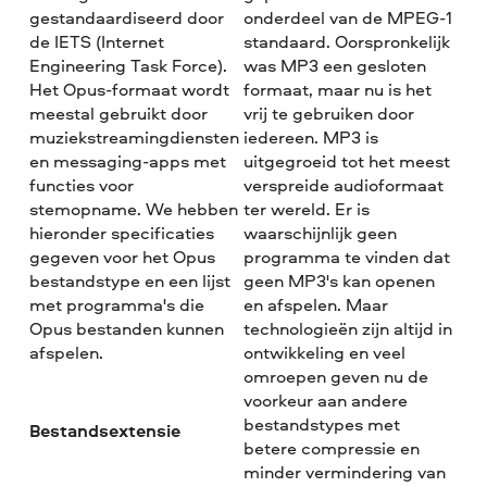
gestandaardiseerd door
onderdeel van de MPEG-1
de IETS (Internet
standaard. Oorspronkelijk
Engineering Task Force).
was MP3 een gesloten
Het Opus-formaat wordt
formaat, maar nu is het
meestal gebruikt door
vrij te gebruiken door
muziekstreamingdiensten
iedereen. MP3 is
en messaging-apps met
uitgegroeid tot het meest
functies voor
verspreide audioformaat
stemopname. We hebben
ter wereld. Er is
hieronder specificaties
waarschijnlijk geen
gegeven voor het Opus
programma te vinden dat
bestandstype en een lijst
geen MP3's kan openen
met programma's die
en afspelen. Maar
Opus bestanden kunnen
technologieën zijn altijd in
afspelen.
ontwikkeling en veel
omroepen geven nu de
voorkeur aan andere
bestandstypes met
Bestandsextensie
betere compressie en
minder vermindering van