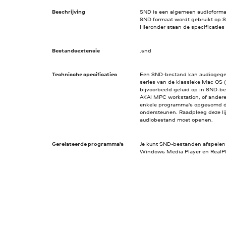
Beschrijving
SND is een algemeen audioforma
SND formaat wordt gebruikt op 
Hieronder staan de specificatie
Bestandsextensie
.snd
Technische specificaties
Een SND-bestand kan audiogegeve
series van de klassieke Mac OS 
bijvoorbeeld geluid op in SND-
AKAI MPC workstation, of ander
enkele programma's opgesomd d
ondersteunen. Raadpleeg deze lijs
audiobestand moet openen.
Gerelateerde programma's
Je kunt SND-bestanden afspelen
Windows Media Player en RealPl