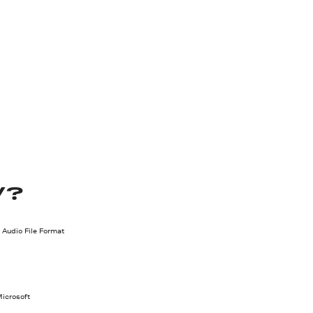
V?
Audio File Format
icrosoft