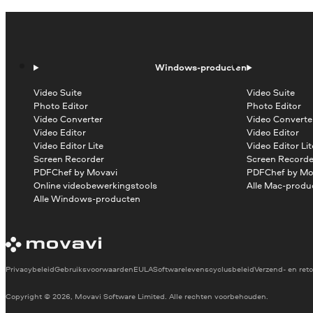
Windows-producten
Video Suite
Video Suite
Photo Editor
Photo Editor
Video Converter
Video Converte
Video Editor
Video Editor
Video Editor Lite
Video Editor Lit
Screen Recorder
Screen Recorde
PDFChef by Movavi
PDFChef by Mo
Online videobewerkingstools
Alle Mac-produ
Alle Windows-producten
Privacybeleid
Gebruiksvoorwaarden
EULA
Softwarelevenscyclusbeleid
Verzend- en reto
Copyright © 2026, Movavi Software Limited. Alle rechten voorbehouden.