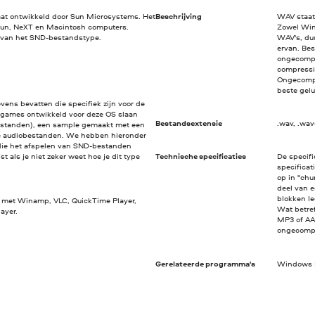
at ontwikkeld door Sun Microsystems. Het
Beschrijving
WAV staat
Sun, NeXT en Macintosh computers.
Zowel Win
s van het SND-bestandstype.
WAV's, du
ervan. Be
ongecompr
compressi
Ongecompr
beste gelu
ns bevatten die specifiek zijn voor de
(games ontwikkeld voor deze OS slaan
Bestandsextensie
.wav, .wa
bestanden), een sample gemaakt met een
e audiobestanden. We hebben hieronder
ie het afspelen van SND-bestanden
t als je niet zeker weet hoe je dit type
Technische specificaties
De specif
specificat
op in "chu
deel van 
blokken l
 met Winamp, VLC, QuickTime Player,
Wat betre
ayer.
MP3 of AA
ongecompr
Gerelateerde programma's
Windows M