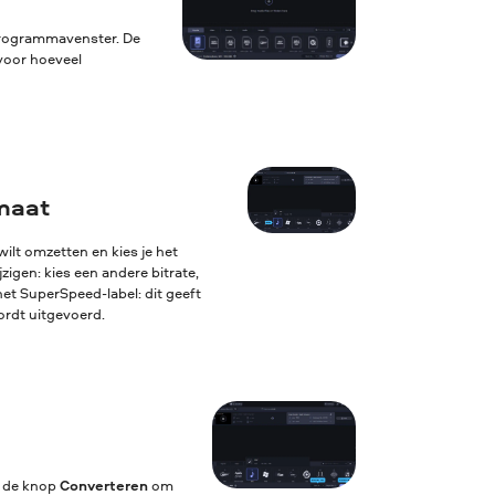
 programmavenster. De
voor hoeveel
rmaat
ilt omzetten en kies je het
igen: kies een andere bitrate,
het SuperSpeed-label: dit geeft
ordt uitgevoerd.
p de knop
Converteren
om