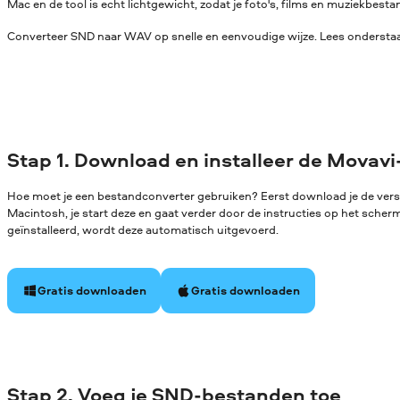
Mac en de tool is echt lichtgewicht, zodat je foto's, films en muziekbe
Converteer SND naar WAV op snelle en eenvoudige wijze. Lees onderstaan
Stap 1. Download en installeer de Movavi
Hoe moet je een bestandconverter gebruiken? Eerst download je de ver
Macintosh, je start deze en gaat verder door de instructies op het sche
geïnstalleerd, wordt deze automatisch uitgevoerd.
Gratis downloaden
Gratis downloaden
Stap 2. Voeg je SND-bestanden toe