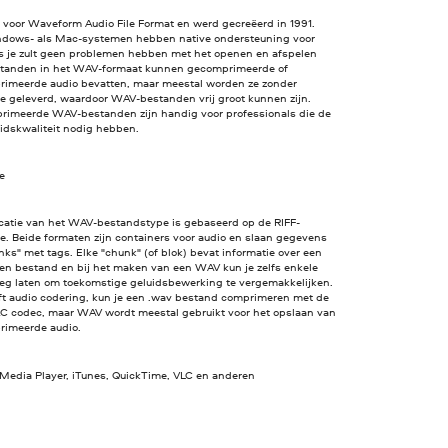
 voor Waveform Audio File Format en werd gecreëerd in 1991.
dows- als Mac-systemen hebben native ondersteuning voor
s je zult geen problemen hebben met het openen en afspelen
standen in het WAV-formaat kunnen gecomprimeerde of
imeerde audio bevatten, maar meestal worden ze zonder
e geleverd, waardoor WAV-bestanden vrij groot kunnen zijn.
imeerde WAV-bestanden zijn handig voor professionals die de
idskwaliteit nodig hebben.
ve
icatie van het WAV-bestandstype is gebaseerd op de RIFF-
ie. Beide formaten zijn containers voor audio en slaan gegevens
nks" met tags. Elke "chunk" (of blok) bevat informatie over een
een bestand en bij het maken van een WAV kun je zelfs enkele
eeg laten om toekomstige geluidsbewerking te vergemakkelijken.
ft audio codering, kun je een .wav bestand comprimeren met de
C codec, maar WAV wordt meestal gebruikt voor het opslaan van
imeerde audio.
edia Player, iTunes, QuickTime, VLC en anderen