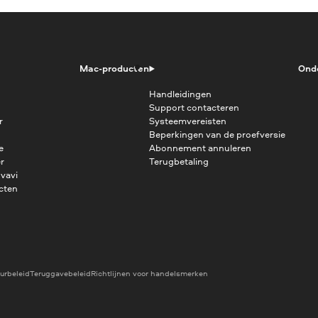
Mac-producten
Ond
Handleidingen
Support contacteren
r
Systeemvereisten
Beperkingen van de proefversie
e
Abonnement annuleren
r
Terugbetaling
vavi
cten
urbeleid
Teruggavebeleid
Richtlijnen voor handelsmerken