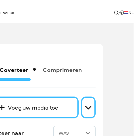
NL
T WERK
Coverteer
Comprimeren
Voeg uw media toe
teer naar
WAV