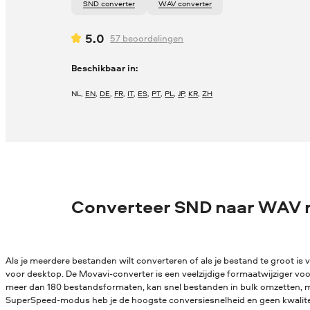
SND converter
WAV converter
5.0
57
beoordelingen
Beschikbaar in:
NL
,
EN
,
DE
,
FR
,
IT
,
ES
,
PT
,
PL
,
JP
,
KR
,
ZH
Converteer SND naar WAV 
Als je meerdere bestanden wilt converteren of als je bestand te groot is v
voor desktop. De Movavi-converter is een veelzijdige formaatwijziger vo
meer dan 180 bestandsformaten, kan snel bestanden in bulk omzetten, me
SuperSpeed-modus heb je de hoogste conversiesnelheid en geen kwaliteit