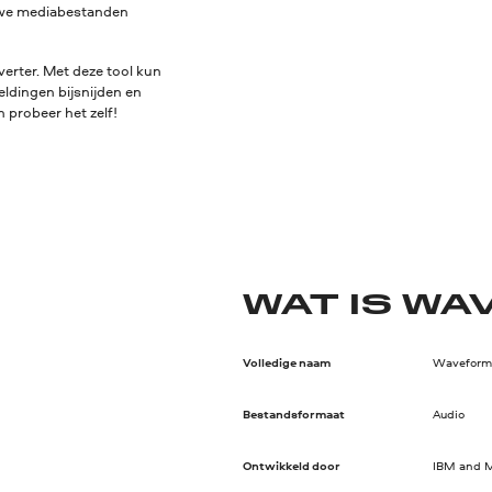
euwe mediabestanden
erter. Met deze tool kun
eldingen bijsnijden en
 probeer het zelf!
WAT IS WA
Volledige naam
Waveform 
Bestandsformaat
Audio
Ontwikkeld door
IBM and M