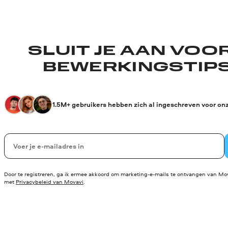
SLUIT JE AAN VOO
BEWERKINGSTIPS
1.5M+ gebruikers hebben zich al ingeschreven voor on
Uw e-mail
Door te registreren, ga ik ermee akkoord om marketing-e-mails te ontvangen van Mov
met
Privacybeleid van Movavi
.