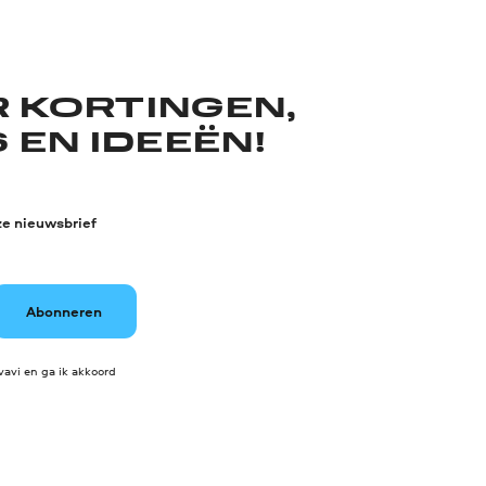
R KORTINGEN,
 EN IDEEËN!
ze nieuwsbrief
Abonneren
avi en ga ik akkoord