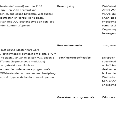
 bestandsformaat) werd in 1990
Beschrijving
WAV staat
ology. Een VOC-bestand kan
Zowel Win
den en audioclips bevatten. Veel oudere
WAV's, du
effecten en spraak op te slaan.
ervan. Be
es van het VOC-bestandstype en een lijst
ongecompr
nden kunnen afspelen.
compressi
Ongecompr
beste gelu
Bestandsextensie
.wav, .wa
 met Sound Blaster hardware
. Het formaat is gemaakt om digitale PCM
 te slaan. Aanvankelijk kon VOC alleen 8-
Technische specificaties
De specif
ferentiële pulse-code modulatie)
specificat
 uitgebreid naar 16-bit en
op in "chu
ebben hieronder enkele programma's
deel van 
 VOC-bestanden ondersteunen. Raadpleeg
blokken l
 hoe je dit type audiobestand moet openen.
Wat betre
MP3 of AA
ongecompr
Gerelateerde programma's
Windows M