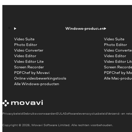
Windows-producten
Video Suite
Video Suite
Photo Editor
Photo Editor
Video Converter
Video Converte
Video Editor
Video Editor
Video Editor Lite
Video Editor Lit
Screen Recorder
Screen Recorde
PDFChef by Movavi
PDFChef by Mo
Online videobewerkingstools
Alle Mac-produ
Alle Windows-producten
Privacybeleid
Gebruiksvoorwaarden
EULA
Softwarelevenscyclusbeleid
Verzend- en reto
Copyright © 2026, Movavi Software Limited. Alle rechten voorbehouden.