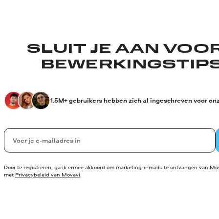
SLUIT JE AAN VOO
BEWERKINGSTIPS
1.5M+ gebruikers hebben zich al ingeschreven voor on
Uw e-mail
Door te registreren, ga ik ermee akkoord om marketing-e-mails te ontvangen van Mov
met
Privacybeleid van Movavi
.