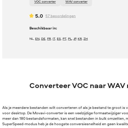
VOC converter
WAV converter
5.0
57
beoordelingen
Beschikbaar in:
NL
,
EN
,
DE
,
FR
,
IT
,
ES
,
PT
,
PL
,
JP
,
KR
,
ZH
Converteer VOC naar WAV 
Als je meerdere bestanden wilt converteren of als je bestand te groot is v
voor desktop. De Movavi-converter is een veelzijdige formaatwijziger vo
meer dan 180 bestandsformaten, kan snel bestanden in bulk omzetten, me
SuperSpeed-modus heb je de hoogste conversiesnelheid en geen kwaliteit