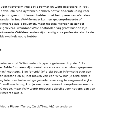
 voor Waveform Audio File Format en werd gecreëerd in 1991.
dows- als Mac-systemen hebben native ondersteuning voor
s je zult geen problemen hebben met het openen en afspelen
standen in het WAV-formaat kunnen gecomprimeerde of
imeerde audio bevatten, maar meestal worden ze zonder
e geleverd, waardoor WAV-bestanden vrij groot kunnen zijn.
imeerde WAV-bestanden zijn handig voor professionals die de
idskwaliteit nodig hebben.
ve
icatie van het WAV-bestandstype is gebaseerd op de RIFF-
ie. Beide formaten zijn containers voor audio en slaan gegevens
nks" met tags. Elke "chunk" (of blok) bevat informatie over een
een bestand en bij het maken van een WAV kun je zelfs enkele
eeg laten om toekomstige geluidsbewerking te vergemakkelijken.
ft audio codering, kun je een .wav bestand comprimeren met de
C codec, maar WAV wordt meestal gebruikt voor het opslaan van
imeerde audio.
edia Player, iTunes, QuickTime, VLC en anderen