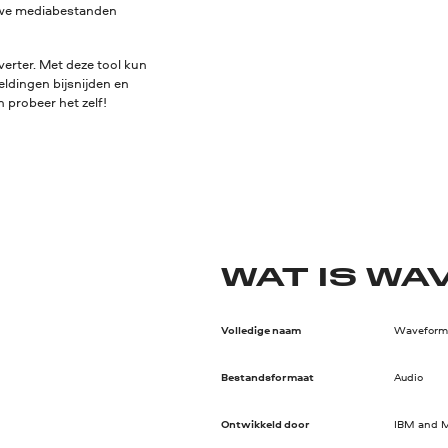
euwe mediabestanden
erter. Met deze tool kun
eldingen bijsnijden en
 probeer het zelf!
WAT IS WA
Volledige naam
Waveform 
Bestandsformaat
Audio
Ontwikkeld door
IBM and M