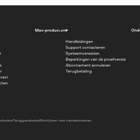
Mac-producten
Ond
Handleidingen
Support contacteren
r
Systeemvereisten
Beperkingen van de proefversie
e
Abonnement annuleren
r
Terugbetaling
vavi
cten
urbeleid
Teruggavebeleid
Richtlijnen voor handelsmerken