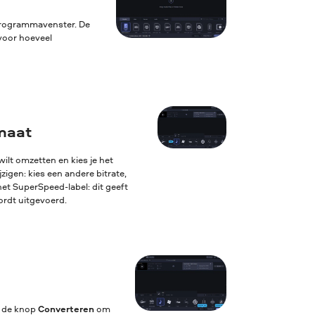
 programmavenster. De
voor hoeveel
rmaat
ilt omzetten en kies je het
igen: kies een andere bitrate,
het SuperSpeed-label: dit geeft
ordt uitgevoerd.
p de knop
Converteren
om