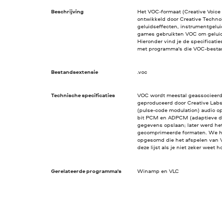
Beschrijving
Het VOC-formaat (Creative Voice
ontwikkeld door Creative Techn
geluidseffecten, instrumentgelui
games gebruikten VOC om geluids
Hieronder vind je de specificati
met programma's die VOC-besta
Bestandsextensie
.voc
Technische specificaties
VOC wordt meestal geassocieerd
geproduceerd door Creative Labs
(pulse-code modulation) audio op
bit PCM en ADPCM (adaptieve dif
gegevens opslaan; later werd het
gecomprimeerde formaten. We h
opgesomd die het afspelen van
deze lijst als je niet zeker weet
Gerelateerde programma's
Winamp en VLC