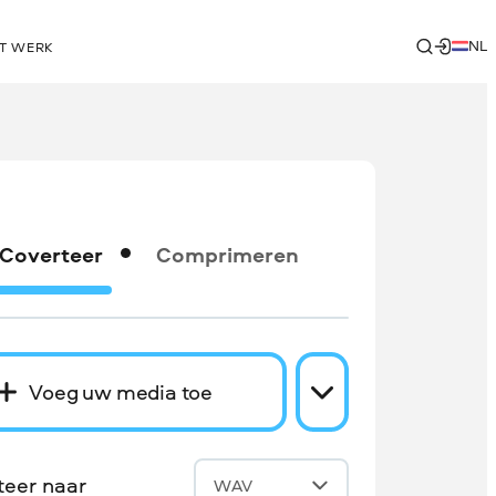
NL
T WERK
Coverteer
Comprimeren
Voeg uw media toe
teer naar
WAV