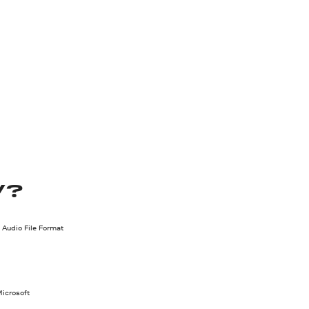
V?
Audio File Format
icrosoft