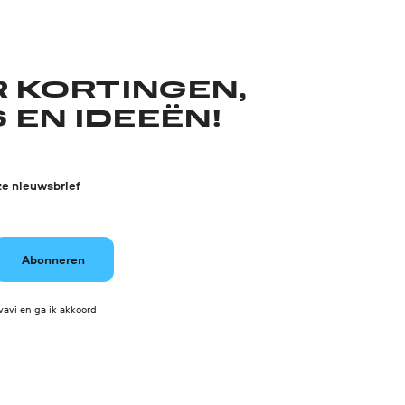
R KORTINGEN,
 EN IDEEËN!
ze nieuwsbrief
Abonneren
avi en ga ik akkoord