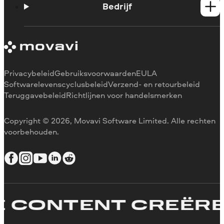
Support contacteren
Bedrijf
Systeemvereisten
Beperkingen van de proefversie
Over Movavi
Abonnement annuleren
Ervaringen
Terugbetaling
Mediarecensies
Waarom voor ons kiezen
Privacybeleid
Gebruiksvoorwaarden
EULA
Voor het werk
Softwarelevenscyclusbeleid
Verzend- en retourbeleid
Teruggavebeleid
Richtlijnen voor handelsmerken
Copyright © 2026, Movavi Software Limited. Alle rechten
voorbehouden.
CONTENT CREËREN