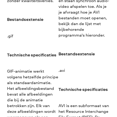
zonder kwaliteitsverlies.
en staan synchroon audio-
video afspelen toe. Als je
je afvraagt hoe je AVI
bestanden moet openen,
Bestandsextensie
bekijk dan de lijst met
bijbehorende
programma's hieronder.
.gif
Bestandsextensie
Technische specificaties
.avi
GIF-animatie werkt
volgens hetzelfde principe
als standaardanimatie.
Het afbeeldingsbestand
Technische specificaties
bevat alle afbeeldingen
die bij de animatie
betrokken zijn. Elk van
AVI is een subformaat van
deze afbeeldingen wordt
het Resource Interchange