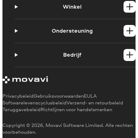
Winkel
Windows-producten
Mac-producten
Ondersteuning
Handleidingen
Support contacteren
Bedrijf
Systeemvereisten
Beperkingen van de proefversie
Over Movavi
Abonnement annuleren
Ervaringen
Terugbetaling
Mediarecensies
Waarom voor ons kiezen
Privacybeleid
Gebruiksvoorwaarden
EULA
Voor het werk
Softwarelevenscyclusbeleid
Verzend- en retourbeleid
Teruggavebeleid
Richtlijnen voor handelsmerken
Copyright © 2026, Movavi Software Limited. Alle rechten
voorbehouden.