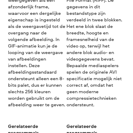
weergegeven als een
File Format (RIFF). De
afzonderlijk frame,
gegevens in dit
waarvoor een dergelijke
bestandstype zijn
eigenschap is ingesteld
verdeeld in twee blokken.
als de weergavetijd tot de
Het ene blok slaat de
overgang naar de
breedte, hoogte en
volgende afbeelding. In
framesnelheid van de
GIF-animatie kun je de
video op, terwijl het
looping van de weergave
andere blok audio- en
van afbeeldingen
videogegevens bevat.
instellen. Deze
Bepaalde mediaspelers
afbeeldingsstandaard
spelen de originele AVI
ondersteunt alleen een 8-
specificatie mogelijk niet
bits palet, dus er kunnen
correct af, omdat het
slechts 256 kleuren
geen moderne
worden gebruikt om de
compressietechnieken
afbeelding weer te geven.
ondersteunt.
Gerelateerde
Gerelateerde
programma's
programma's