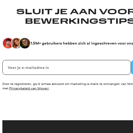
SLUIT JE AAN VOO
BEWERKINGSTIPS
1.5M+ gebruikers hebben zich al ingeschreven voor on
Uw e-mail
Door te registreren, ga ik ermee akkoord om marketing-e-mails te ontvangen van Mov
met
Privacybeleid van Movavi
.