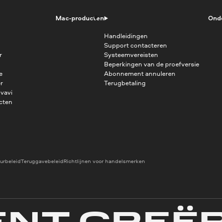
Mac-producten
Ond
Handleidingen
Support contacteren
r
Systeemvereisten
Beperkingen van de proefversie
e
Abonnement annuleren
r
Terugbetaling
vavi
cten
urbeleid
Teruggavebeleid
Richtlijnen voor handelsmerken