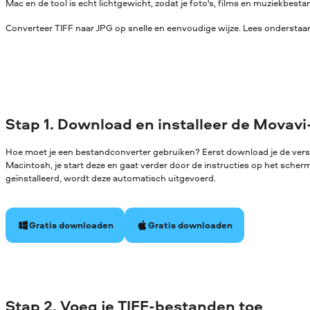
Mac en de tool is echt lichtgewicht, zodat je foto's, films en muziekbe
Converteer TIFF naar JPG op snelle en eenvoudige wijze. Lees onderstaan
Stap 1. Download en installeer de Movavi
Hoe moet je een bestandconverter gebruiken? Eerst download je de ver
Macintosh, je start deze en gaat verder door de instructies op het sche
geïnstalleerd, wordt deze automatisch uitgevoerd.
Gratis downloaden
Gratis downloaden
Stap 2. Voeg je TIFF-bestanden toe