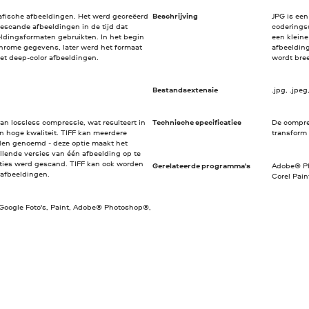
rafische afbeeldingen. Het werd gecreëerd
Beschrijving
JPG is een
gescande afbeeldingen in de tijd dat
coderings
ldingsformaten gebruikten. In het begin
een kleine
hrome gegevens, later werd het formaat
afbeeldin
t deep-color afbeeldingen.
wordt bre
Bestandsextensie
.jpg, .jpeg, .
n lossless compressie, wat resulteert in
Technische specificaties
De compre
n hoge kwaliteit. TIFF kan meerdere
transform
en genoemd - deze optie maakt het
llende versies van één afbeelding op te
uties werd gescand. TIFF kan ook worden
Gerelateerde programma's
Adobe® Ph
-afbeeldingen.
Corel Pai
 Google Foto's, Paint, Adobe® Photoshop®,