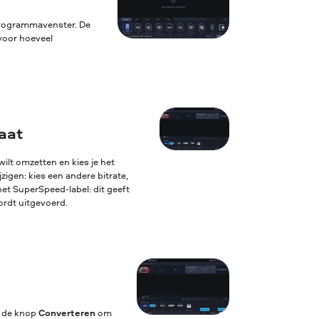
 programmavenster. De
voor hoeveel
aat
ilt omzetten en kies je het
igen: kies een andere bitrate,
het SuperSpeed-label: dit geeft
ordt uitgevoerd.
p de knop
Converteren
om