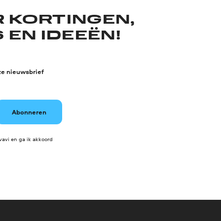
R KORTINGEN,
 EN IDEEËN!
ze nieuwsbrief
Abonneren
avi en ga ik akkoord