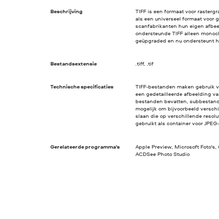
Beschrijving
TIFF is een formaat voor rasterg
als een universeel formaat voor 
scanfabrikanten hun eigen afbee
ondersteunde TIFF alleen monoc
geüpgraded en nu ondersteunt he
Bestandsextensie
.tiff, .tif
Technische specificaties
TIFF-bestanden maken gebruik va
een gedetailleerde afbeelding va
bestanden bevatten, subbestand
mogelijk om bijvoorbeeld verschi
slaan die op verschillende resol
gebruikt als container voor JPEG
Gerelateerde programma's
Apple Preview, Microsoft Foto's,
ACDSee Photo Studio