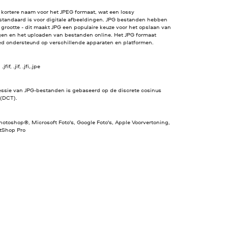
 kortere naam voor het JPEG formaat, wat een lossy
standaard is voor digitale afbeeldingen. JPG bestanden hebben
 grootte - dit maakt JPG een populaire keuze voor het opslaan van
gen en het uploaden van bestanden online. Het JPG formaat
ed ondersteund op verschillende apparaten en platformen.
jfif, .jif, .jfi,.jpe
ssie van JPG-bestanden is gebaseerd op de discrete cosinus
 (DCT).
otoshop®, Microsoft Foto's, Google Foto's, Apple Voorvertoning,
ntShop Pro