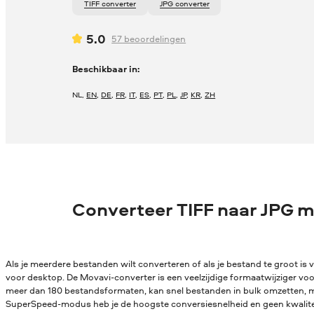
TIFF converter
JPG converter
5.0
57
beoordelingen
Beschikbaar in:
NL
,
EN
,
DE
,
FR
,
IT
,
ES
,
PT
,
PL
,
JP
,
KR
,
ZH
Converteer TIFF naar JPG 
Als je meerdere bestanden wilt converteren of als je bestand te groot is v
voor desktop. De Movavi-converter is een veelzijdige formaatwijziger vo
meer dan 180 bestandsformaten, kan snel bestanden in bulk omzetten, me
SuperSpeed-modus heb je de hoogste conversiesnelheid en geen kwaliteit