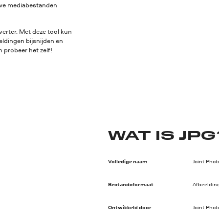
euwe mediabestanden
erter. Met deze tool kun
eldingen bijsnijden en
 probeer het zelf!
WAT IS JPG
Volledige naam
Joint Pho
Bestandsformaat
Afbeeldin
Ontwikkeld door
Joint Pho