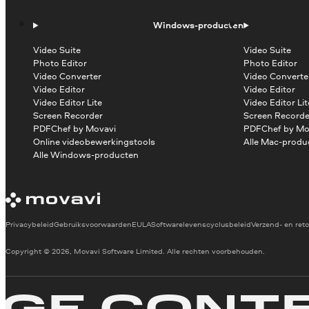
Windows-producten
Video Suite
Video Suite
Photo Editor
Photo Editor
Video Converter
Video Converte
Video Editor
Video Editor
Video Editor Lite
Video Editor Lit
Screen Recorder
Screen Recorde
PDFChef by Movavi
PDFChef by Mo
Online videobewerkingstools
Alle Mac-produ
Alle Windows-producten
Privacybeleid
Gebruiksvoorwaarden
EULA
Softwarelevenscyclusbeleid
Verzend- en reto
Copyright © 2026, Movavi Software Limited. Alle rechten voorbehouden.