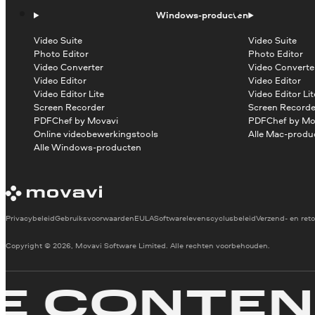
Windows-producten
Video Suite
Video Suite
Photo Editor
Photo Editor
Video Converter
Video Converte
Video Editor
Video Editor
Video Editor Lite
Video Editor Lit
Screen Recorder
Screen Recorde
PDFChef by Movavi
PDFChef by Mo
Online videobewerkingstools
Alle Mac-produ
Alle Windows-producten
Privacybeleid
Gebruiksvoorwaarden
EULA
Softwarelevenscyclusbeleid
Verzend- en reto
Copyright © 2026, Movavi Software Limited. Alle rechten voorbehouden.
CONTENT 