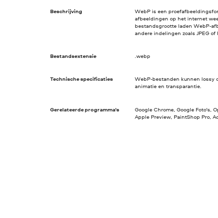
Beschrijving
WebP is een proefafbeeldingsfo
afbeeldingen op het internet wee
bestandsgrootte laden WebP-afb
andere indelingen zoals JPEG of
Bestandsextensie
.webp
Technische specificaties
WebP-bestanden kunnen lossy of 
animatie en transparantie.
Gerelateerde programma's
Google Chrome, Google Foto's, Op
Apple Preview, PaintShop Pro, 