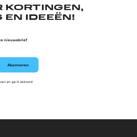
R KORTINGEN,
 EN IDEEËN!
ze nieuwsbrief
Abonneren
avi en ga ik akkoord