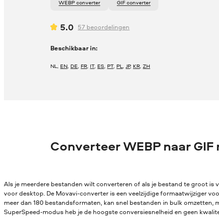
WEBP converter
GIF converter
5.0
57
beoordelingen
Beschikbaar in:
NL
,
EN
,
DE
,
FR
,
IT
,
ES
,
PT
,
PL
,
JP
,
KR
,
ZH
Converteer WEBP naar GIF
Als je meerdere bestanden wilt converteren of als je bestand te groot is v
voor desktop. De Movavi-converter is een veelzijdige formaatwijziger vo
meer dan 180 bestandsformaten, kan snel bestanden in bulk omzetten, me
SuperSpeed-modus heb je de hoogste conversiesnelheid en geen kwaliteit