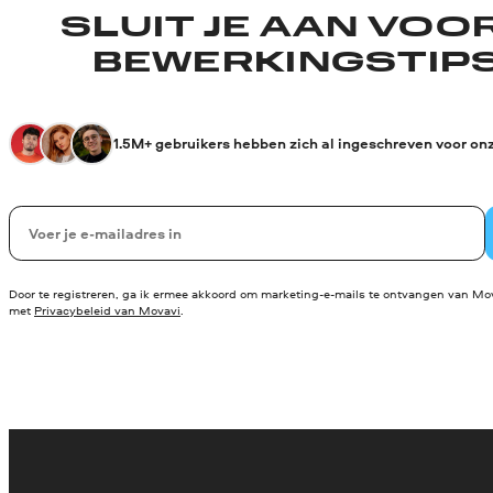
SLUIT JE AAN VOO
BEWERKINGSTIPS
1.5M+ gebruikers hebben zich al ingeschreven voor on
Uw e-mail
Door te registreren, ga ik ermee akkoord om marketing-e-mails te ontvangen van Mov
met
Privacybeleid van Movavi
.