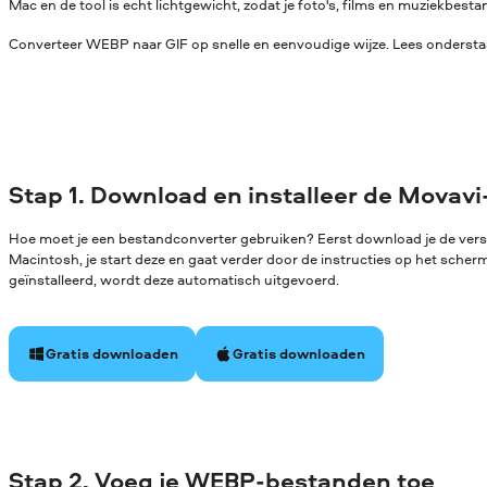
Mac en de tool is echt lichtgewicht, zodat je foto's, films en muziekbe
Converteer WEBP naar GIF op snelle en eenvoudige wijze. Lees onderstaa
Stap 1. Download en installeer de Movavi
Hoe moet je een bestandconverter gebruiken? Eerst download je de ver
Macintosh, je start deze en gaat verder door de instructies op het sche
geïnstalleerd, wordt deze automatisch uitgevoerd.
Gratis downloaden
Gratis downloaden
Stap 2. Voeg je WEBP-bestanden toe