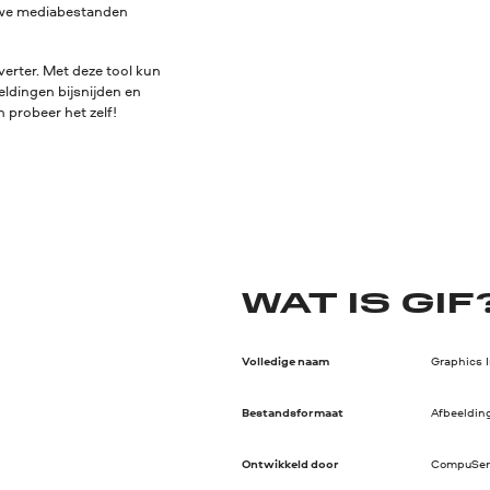
euwe mediabestanden
erter. Met deze tool kun
eldingen bijsnijden en
 probeer het zelf!
WAT IS GIF
Volledige naam
Graphics 
Bestandsformaat
Afbeeldin
Ontwikkeld door
CompuSer