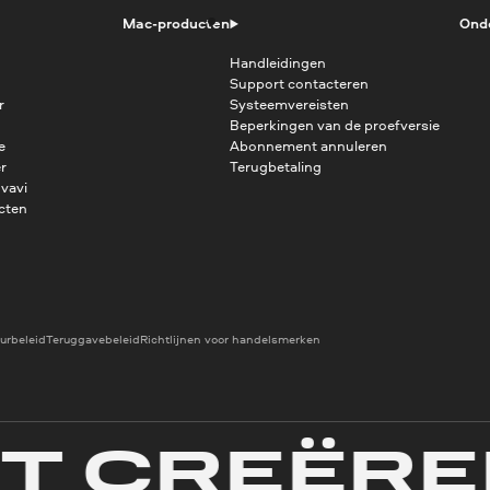
Mac-producten
Ond
Handleidingen
Support contacteren
r
Systeemvereisten
Beperkingen van de proefversie
e
Abonnement annuleren
r
Terugbetaling
vavi
cten
urbeleid
Teruggavebeleid
Richtlijnen voor handelsmerken
CREËREN