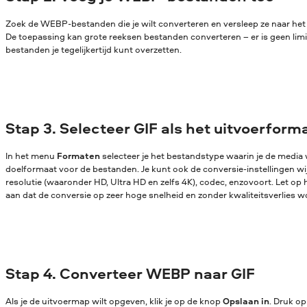
Zoek de WEBP-bestanden die je wilt converteren en versleep ze naar he
De toepassing kan grote reeksen bestanden converteren – er is geen lim
bestanden je tegelijkertijd kunt overzetten.
Stap 3. Selecteer GIF als het uitvoerform
In het menu
Formaten
selecteer je het bestandstype waarin je de media w
doelformaat voor de bestanden. Je kunt ook de conversie-instellingen wijz
resolutie (waaronder HD, Ultra HD en zelfs 4K), codec, enzovoort. Let op 
aan dat de conversie op zeer hoge snelheid en zonder kwaliteitsverlies w
Stap 4. Converteer WEBP naar GIF
Als je de uitvoermap wilt opgeven, klik je op de knop
Opslaan in
. Druk o