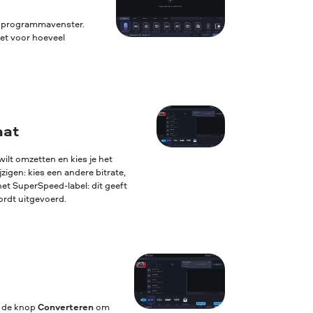
t programmavenster.
iet voor hoeveel
aat
ilt omzetten en kies je het
igen: kies een andere bitrate,
het SuperSpeed-label: dit geeft
ordt uitgevoerd.
p de knop
Converteren
om