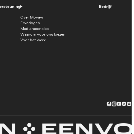
ersteuning
Bedrijf
Over Movavi
Ervaringen
Mediarecensies
Waarom voor ons kiezen
Voor het werk
EENVOUD