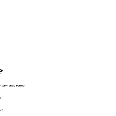
?
Interchange Format
g
ve