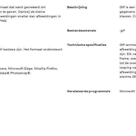
rmaat dat werd gecreëerd om
Beschrijving
GIF is ee
r te geven. Dankzij de kleine
gegevens 
eeldingen sneller dan afbeeldingen in
kleuren. C
 PNG.
Bestandsextensie
.gif
Technische specificaties
GIF-animat
lossless zijn. Het formaat ondersteunt
afbeelding
zijn. Elk 
frame, waa
tot de ove
looping v
era, Microsoft Edge, Mozilla Firefox,
afbeelding
Adobe® Photoshop®.
slechts 2
Gerelateerde programma's
Microsoft 