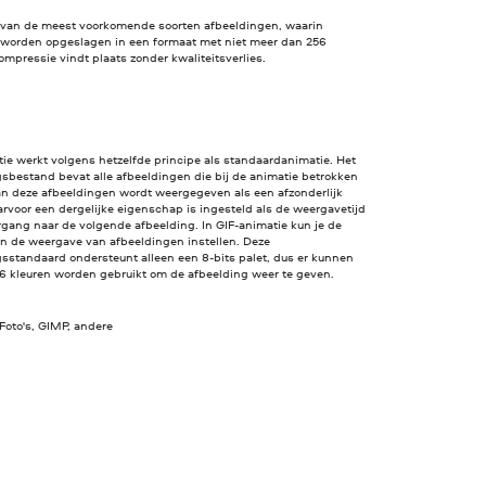
n van de meest voorkomende soorten afbeeldingen, waarin
worden opgeslagen in een formaat met niet meer dan 256
ompressie vindt plaats zonder kwaliteitsverlies.
ie werkt volgens hetzelfde principe als standaardanimatie. Het
sbestand bevat alle afbeeldingen die bij de animatie betrokken
van deze afbeeldingen wordt weergegeven als een afzonderlijk
rvoor een dergelijke eigenschap is ingesteld als de weergavetijd
rgang naar de volgende afbeelding. In GIF-animatie kun je de
an de weergave van afbeeldingen instellen. Deze
sstandaard ondersteunt alleen een 8-bits palet, dus er kunnen
56 kleuren worden gebruikt om de afbeelding weer te geven.
Foto's, GIMP, andere