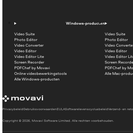
Windows-producten
Video Suite
Video Suite
Photo Editor
Photo Editor
Video Converter
Video Converte
Video Editor
Video Editor
Video Editor Lite
Video Editor Lit
Screen Recorder
Screen Recorde
PDFChef by Movavi
PDFChef by Mo
Online videobewerkingstools
Alle Mac-produ
Alle Windows-producten
Privacybeleid
Gebruiksvoorwaarden
EULA
Softwarelevenscyclusbeleid
Verzend- en reto
Copyright © 2026, Movavi Software Limited. Alle rechten voorbehouden.