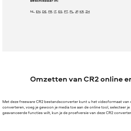
Beschikbaar in:
NL
,
EN
,
DE
,
FR
,
IT
,
ES
,
PT
,
PL
,
JP
,
KR
,
ZH
Omzetten van CR2 online en
Met deze freeware CR2 bestandsconverter kunt u het videoformaat van u
converteren, voeg je gewoon je media toe aan de online tool, selecteer je 
geavanceerde functies wilt, kun je de proefversie van deze CR2 convert