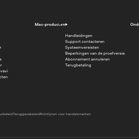
Mac-producten
Ond
Handleidingen
Support contacteren
r
Systeemvereisten
Beperkingen van de proefversie
e
Abonnement annuleren
r
Terugbetaling
vavi
cten
urbeleid
Teruggavebeleid
Richtlijnen voor handelsmerken