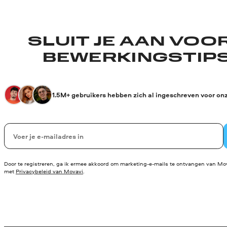
SLUIT JE AAN VOO
BEWERKINGSTIPS
1.5M+ gebruikers hebben zich al ingeschreven voor on
Uw e-mail
Door te registreren, ga ik ermee akkoord om marketing-e-mails te ontvangen van Mov
met
Privacybeleid van Movavi
.