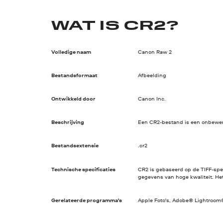
WAT IS CR2?
Volledige naam
Canon Raw 2
Bestandsformaat
Afbeelding
Ontwikkeld door
Canon Inc.
Beschrijving
Een CR2-bestand is een onbewerk
Bestandsextensie
.cr2
Technische specificaties
CR2 is gebaseerd op de TIFF-sp
gegevens van hoge kwaliteit. Het
Gerelateerde programma's
Apple Foto's, Adobe® Lightroom®