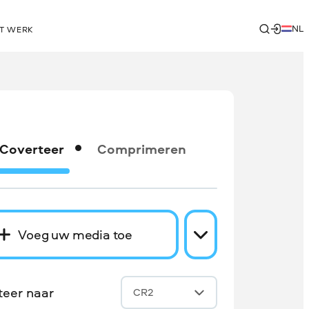
NL
T WERK
Coverteer
Comprimeren
Voeg uw media toe
teer naar
CR2