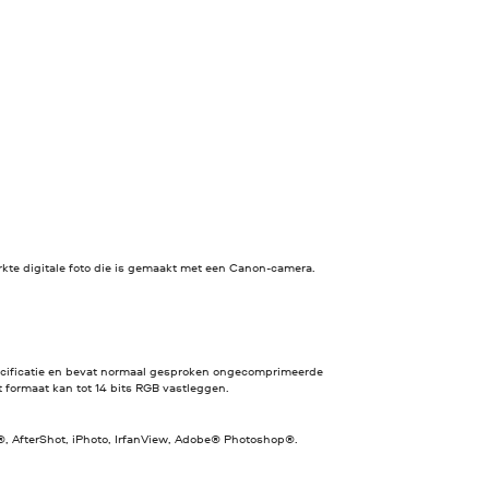
te digitale foto die is gemaakt met een Canon-camera.
ecificatie en bevat normaal gesproken ongecomprimeerde
 formaat kan tot 14 bits RGB vastleggen.
, AfterShot, iPhoto, IrfanView, Adobe® Photoshop®.