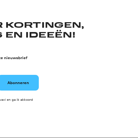
R KORTINGEN,
 EN IDEEËN!
ze nieuwsbrief
Abonneren
avi en ga ik akkoord