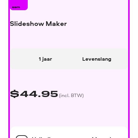
Slideshow Maker
1 jaar
Levenslang
$
44.95
(incl. BTW)