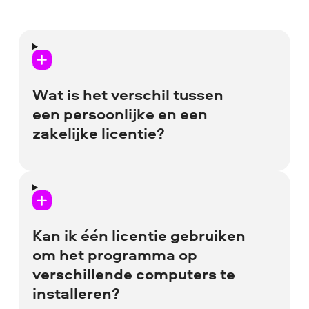
Wat is het verschil tussen
een persoonlijke en een
zakelijke licentie?
Kies de persoonlijke licentie als u van plan
bent om het programma thuis te
gebruiken voor niet-commerciële
Kan ik één licentie gebruiken
doeleinden. De zakelijke licentie laat het
om het programma op
commercieel gebruik van het programma
verschillende computers te
in een bedrijfsomgeving toe. De
installeren?
persoonlijke en zakelijke versies van het