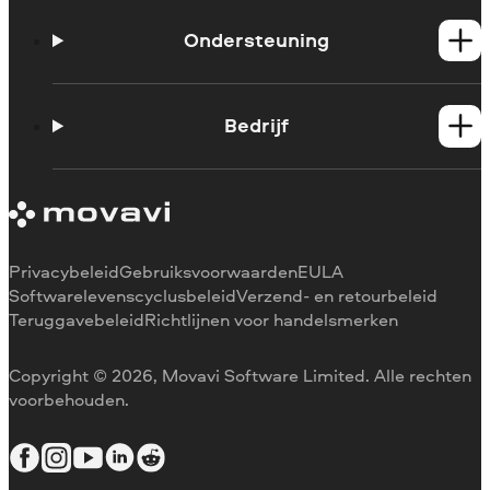
Windows-producten
Mac-producten
Ondersteuning
Handleidingen
Support contacteren
Bedrijf
Systeemvereisten
Beperkingen van de proefversie
Over Movavi
Abonnement annuleren
Ervaringen
Terugbetaling
Mediarecensies
Waarom voor ons kiezen
Privacybeleid
Gebruiksvoorwaarden
EULA
Voor het werk
Softwarelevenscyclusbeleid
Verzend- en retourbeleid
Teruggavebeleid
Richtlijnen voor handelsmerken
Copyright © 2026, Movavi Software Limited. Alle rechten
voorbehouden.