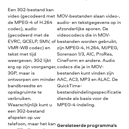
Een 3G2-bestand kan
video (gecodeerd met
MOV-bestanden slaan video-,
de MPEG-4 of H.264
audio- en tekstgegevens op in
codec), audio
afzonderlijke sporen. De
(gecodeerd met de
videocodecs die in MOV-
EVRC, QCELP, SMV, of
bestanden worden gebruikt,
VMR-WB codec) en
zijn MPEG-4, H.264, MJPEG,
tekst met tijd
Sorenson 1/3, AIC, ProRes,
weergeven. 3G2 lijkt
CineForm en andere. Audio
erg op zijn voorganger,
codecs die je in MOV-
3GP, maar is
bestanden kunt vinden zijn
ontworpen om minder
AAC, AC3, MP3 en ALAC. De
bandbreedte en
QuickTime-
opslagruimte te
bestandsindelingsspecificatie
verbruiken.
diende als basis voor de
Waarschijnlijk kunt u
MPEG-4-indeling.
een 3G2-bestand
afspelen op uw
telefoon, maar het kan
Gerelateerde programma's