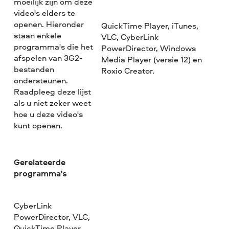
moeilijk zijn om deze
video's elders te
openen. Hieronder
QuickTime Player, iTunes,
staan enkele
VLC, CyberLink
programma's die het
PowerDirector, Windows
afspelen van 3G2-
Media Player (versie 12) en
bestanden
Roxio Creator.
ondersteunen.
Raadpleeg deze lijst
als u niet zeker weet
hoe u deze video's
kunt openen.
Gerelateerde
programma's
CyberLink
PowerDirector, VLC,
QuickTime Player,