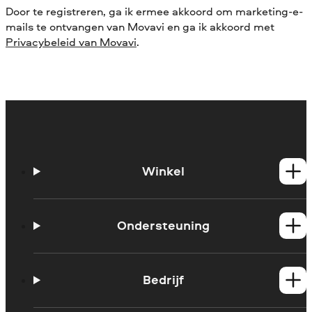
Door te registreren, ga ik ermee akkoord om marketing-e-
mails te ontvangen van Movavi en ga ik akkoord met
Privacybeleid van Movavi
.
Winkel
Windows-producten
Mac-producten
Ondersteuning
Handleidingen
Support contacteren
Bedrijf
Systeemvereisten