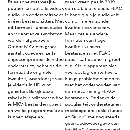
Russische matroesjka-
maar kreeg pas in 2019
poppen omdat alle video-,
een stabiele release. FLAC
audio- en ondertiteltracks
is handig als je audio wilt
in één bestand zitten. Met
comprimeren zonder
dit formaat kunnen audio-
kwaliteit te verliezen.
en videotracks synchroon
Maar net als andere
worden afgespeeld.
formaten van hoge
Omdat MKV een groot
kwaliteit kunnen
aantal codecs en zelfs
bestanden met FLAC-
ongecomprimeerde video
specificaties enorm groot
ondersteunt, behoudt dit
zijn. Als je apparaat niet
formaat de originele
veel opslagruimte heeft,
kwaliteit, waardoor je van
kun je problemen hebben
je video's in HD kunt
met het onderhouden van
genieten. Bekijk deze
een verzameling FLAC-
tabel als je wilt weten hoe
bestanden. Ondanks de
je MKV-bestanden opent
populariteit ondersteunen
en welke programma's ze
mediaspelers zoals iTunes
kunnen afspelen.
en QuickTime nog steeds
geen audioweergave van
het FLAC-formaat en veel