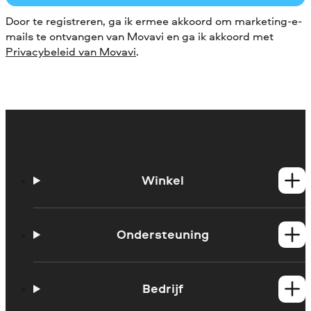
Door te registreren, ga ik ermee akkoord om marketing-e-
mails te ontvangen van Movavi en ga ik akkoord met
Privacybeleid van Movavi
.
Winkel
Windows-producten
Mac-producten
Ondersteuning
Handleidingen
Support contacteren
Bedrijf
Systeemvereisten