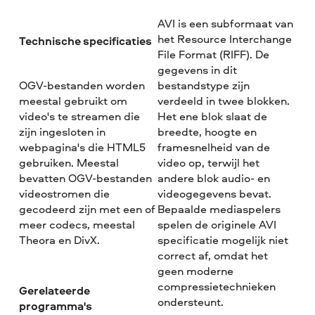
AVI is een subformaat van
het Resource Interchange
Technische specificaties
File Format (RIFF). De
gegevens in dit
OGV-bestanden worden
bestandstype zijn
meestal gebruikt om
verdeeld in twee blokken.
video's te streamen die
Het ene blok slaat de
zijn ingesloten in
breedte, hoogte en
webpagina's die HTML5
framesnelheid van de
gebruiken. Meestal
video op, terwijl het
bevatten OGV-bestanden
andere blok audio- en
videostromen die
videogegevens bevat.
gecodeerd zijn met een of
Bepaalde mediaspelers
meer codecs, meestal
spelen de originele AVI
Theora en DivX.
specificatie mogelijk niet
correct af, omdat het
geen moderne
compressietechnieken
Gerelateerde
ondersteunt.
programma's