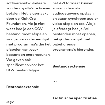
softwareontwikkelaars
het AVI formaat kunnen
zonder royalty's te hoeven
zowel video- als
betalen. Het is gemaakt
audiogegevens opslaan
door de Xiph.Org
en staan synchroon audio-
Foundation. Als je niet
video afspelen toe. Als je
weet hoe je een OGV-
je afvraagt hoe je AVI
bestand moet afspelen,
bestanden moet openen,
vind je hieronder een lijst
bekijk dan de lijst met
met programma's die het
bijbehorende
afspelen van .ogv-
programma's hieronder.
bestanden ondersteunen.
We geven ook
specificaties voor het
Bestandsextensie
OGV bestandstype.
.avi
Bestandsextensie
Technische specificaties
.ogv