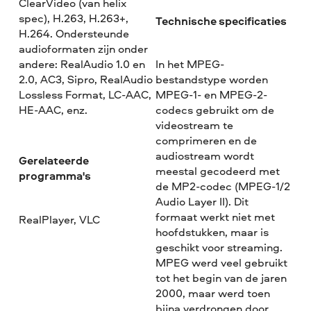
ClearVideo (van helix
spec), H.263, H.263+,
Technische specificaties
H.264. Ondersteunde
audioformaten zijn onder
andere: RealAudio 1.0 en
In het MPEG-
2.0, AC3, Sipro, RealAudio
bestandstype worden
Lossless Format, LC-AAC,
MPEG-1- en MPEG-2-
HE-AAC, enz.
codecs gebruikt om de
videostream te
comprimeren en de
audiostream wordt
Gerelateerde
meestal gecodeerd met
programma's
de MP2-codec (MPEG-1/2
Audio Layer II). Dit
formaat werkt niet met
RealPlayer, VLC
hoofdstukken, maar is
geschikt voor streaming.
MPEG werd veel gebruikt
tot het begin van de jaren
2000, maar werd toen
bijna verdrongen door