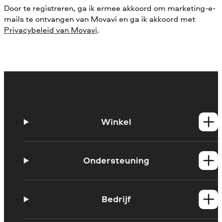
Door te registreren, ga ik ermee akkoord om marketing-e-
mails te ontvangen van Movavi en ga ik akkoord met
Privacybeleid van Movavi
.
Winkel
Windows-producten
Mac-producten
Ondersteuning
Handleidingen
Support contacteren
Bedrijf
Systeemvereisten