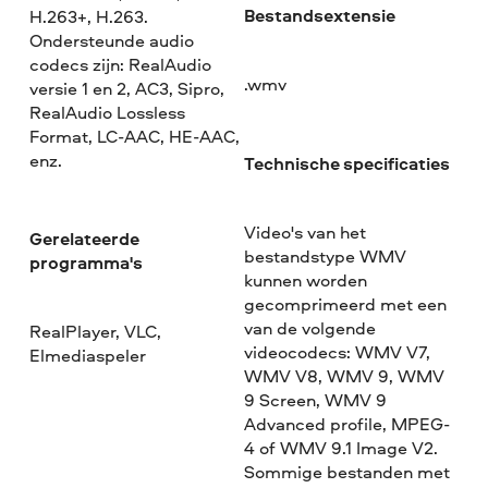
Bestandsextensie
H.263+, H.263.
Ondersteunde audio
codecs zijn: RealAudio
.wmv
versie 1 en 2, AC3, Sipro,
RealAudio Lossless
Format, LC-AAC, HE-AAC,
enz.
Technische specificaties
Video's van het
Gerelateerde
bestandstype WMV
programma's
kunnen worden
gecomprimeerd met een
van de volgende
RealPlayer, VLC,
videocodecs: WMV V7,
Elmediaspeler
WMV V8, WMV 9, WMV
9 Screen, WMV 9
Advanced profile, MPEG-
4 of WMV 9.1 Image V2.
Sommige bestanden met