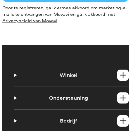
Door te registreren, ga ik ermee akkoord om marketing-e-
mails te ontvangen van Movavi en ga ik akkoord met
Privacybeleid van Movavi
.
Winkel
Windows-producten
Mac-producten
Ondersteuning
Handleidingen
Support contacteren
Bedrijf
Systeemvereisten