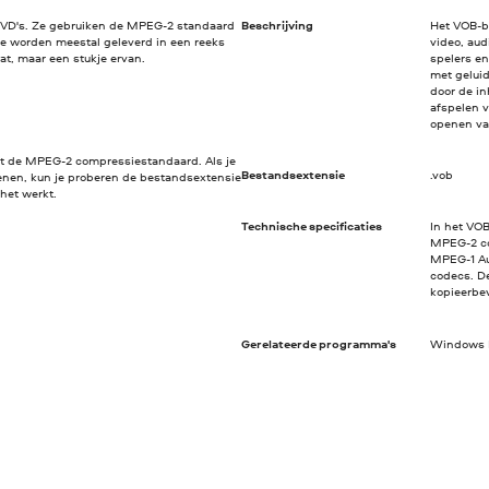
DVD's. Ze gebruiken de MPEG-2 standaard
Beschrijving
Het VOB-b
e worden meestal geleverd in een reeks
video, aud
at, maar een stukje ervan.
spelers e
met gelui
door de in
afspelen v
openen va
t de MPEG-2 compressiestandaard. Als je
Bestandsextensie
.vob
nen, kun je proberen de bestandsextensie
 het werkt.
Technische specificaties
In het VO
MPEG-2 co
MPEG-1 Au
codecs. D
kopieerbev
Gerelateerde programma's
Windows M