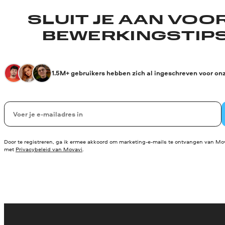
SLUIT JE AAN VOO
BEWERKINGSTIPS
1.5M+ gebruikers hebben zich al ingeschreven voor on
Uw e-mail
Door te registreren, ga ik ermee akkoord om marketing-e-mails te ontvangen van Mov
met
Privacybeleid van Movavi
.