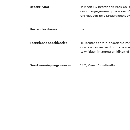
Beschrijving
Je vindt TS-bestanden vaak op 
om videogegevens op te slaan. Z
die niet een hele lange video bev
Bestandsextensie
.ts
Technische specificaties
TS bestanden zijn gecodeerd me
dus problemen hebt om ze te ope
te wijzigen in .mpeg en kijken of
Gerelateerde programma's
VLC, Corel VideoStudio