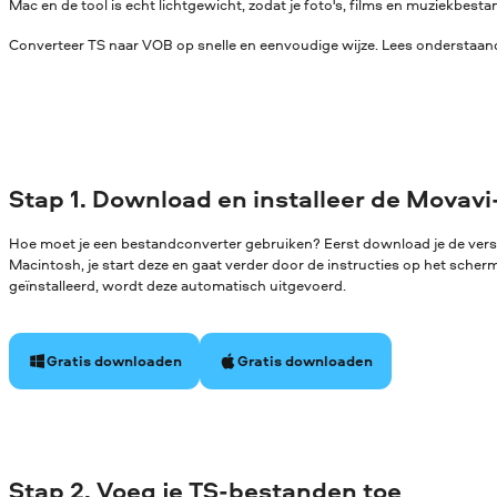
Mac en de tool is echt lichtgewicht, zodat je foto's, films en muziekbe
Converteer TS naar VOB op snelle en eenvoudige wijze. Lees onderstaande
Stap 1. Download en installeer de Movavi
Hoe moet je een bestandconverter gebruiken? Eerst download je de ver
Macintosh, je start deze en gaat verder door de instructies op het sche
geïnstalleerd, wordt deze automatisch uitgevoerd.
Gratis downloaden
Gratis downloaden
Stap 2. Voeg je TS-bestanden toe