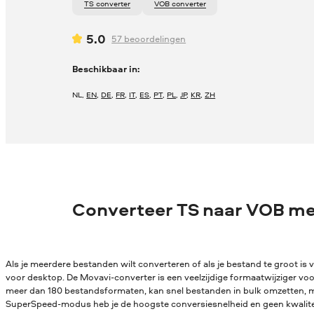
TS converter
VOB converter
5.0
57
beoordelingen
Beschikbaar in:
NL
,
EN
,
DE
,
FR
,
IT
,
ES
,
PT
,
PL
,
JP
,
KR
,
ZH
Converteer TS naar VOB me
Als je meerdere bestanden wilt converteren of als je bestand te groot is v
voor desktop. De Movavi-converter is een veelzijdige formaatwijziger vo
meer dan 180 bestandsformaten, kan snel bestanden in bulk omzetten, me
SuperSpeed-modus heb je de hoogste conversiesnelheid en geen kwaliteit