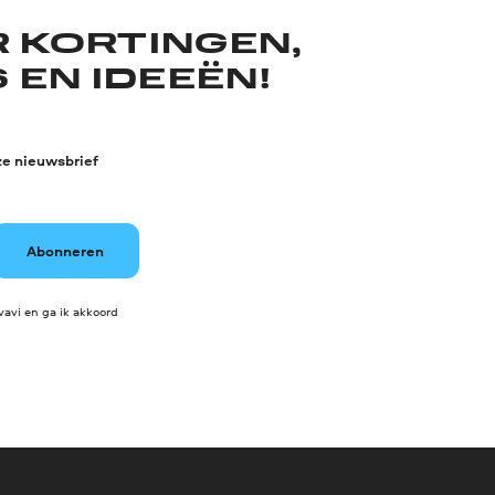
R KORTINGEN,
 EN IDEEËN!
ze nieuwsbrief
Abonneren
avi en ga ik akkoord