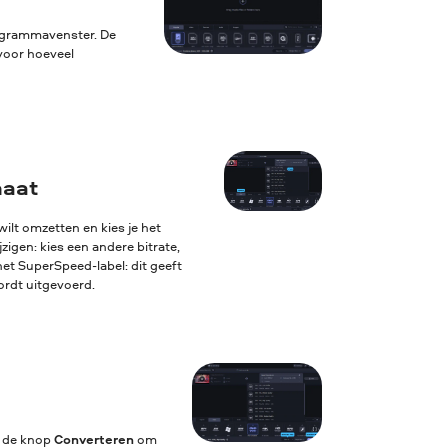
rogrammavenster. De
voor hoeveel
maat
ilt omzetten en kies je het
igen: kies een andere bitrate,
het SuperSpeed-label: dit geeft
ordt uitgevoerd.
p de knop
Converteren
om