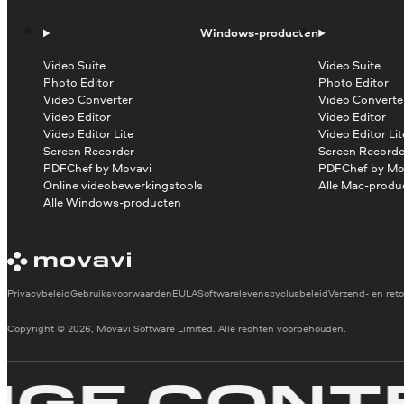
Windows-producten
Video Suite
Video Suite
Photo Editor
Photo Editor
Video Converter
Video Converte
Video Editor
Video Editor
Video Editor Lite
Video Editor Lit
Screen Recorder
Screen Recorde
PDFChef by Movavi
PDFChef by Mo
Online videobewerkingstools
Alle Mac-produ
Alle Windows-producten
Privacybeleid
Gebruiksvoorwaarden
EULA
Softwarelevenscyclusbeleid
Verzend- en reto
Copyright © 2026, Movavi Software Limited. Alle rechten voorbehouden.