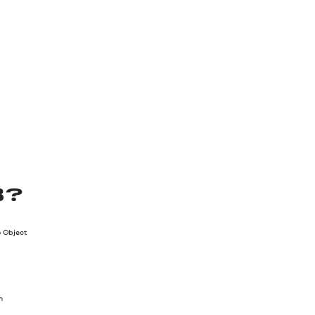
B?
 Object
m