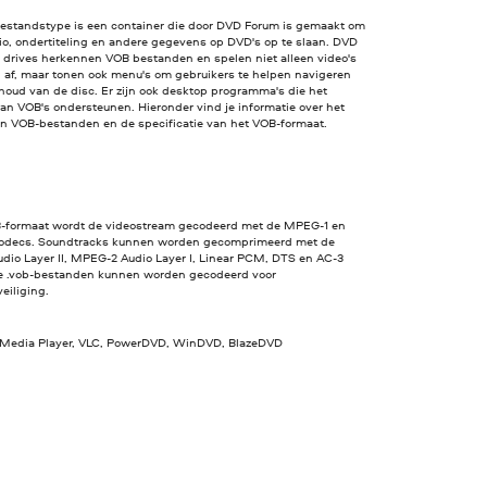
estandstype is een container die door DVD Forum is gemaakt om
io, ondertiteling en andere gegevens op DVD's op te slaan. DVD
n drives herkennen VOB bestanden en spelen niet alleen video's
d af, maar tonen ook menu's om gebruikers te helpen navigeren
houd van de disc. Er zijn ook desktop programma's die het
an VOB's ondersteunen. Hieronder vind je informatie over het
n VOB-bestanden en de specificatie van het VOB-formaat.
B-formaat wordt de videostream gecodeerd met de MPEG-1 en
decs. Soundtracks kunnen worden gecomprimeerd met de
dio Layer II, MPEG-2 Audio Layer I, Linear PCM, DTS en AC-3
e .vob-bestanden kunnen worden gecodeerd voor
eiliging.
edia Player, VLC, PowerDVD, WinDVD, BlazeDVD