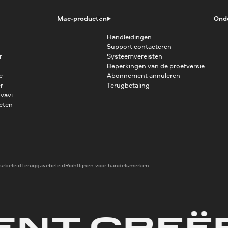
Mac-producten
Ond
Handleidingen
Support contacteren
r
Systeemvereisten
Beperkingen van de proefversie
e
Abonnement annuleren
r
Terugbetaling
vavi
cten
urbeleid
Teruggavebeleid
Richtlijnen voor handelsmerken