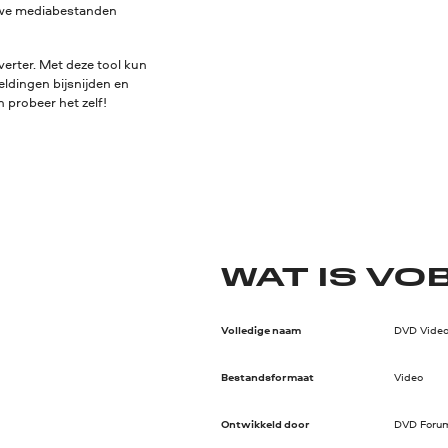
euwe mediabestanden
erter. Met deze tool kun
eldingen bijsnijden en
 probeer het zelf!
WAT IS VO
Volledige naam
DVD Video
Bestandsformaat
Video
Ontwikkeld door
DVD Foru