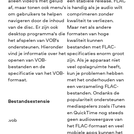
alleen video's met geluid
een stabiele release. FLAC
af, maar tonen ook menu's
is handig als je audio wilt
om gebruikers te helpen
comprimeren zonder
navigeren door de inhoud
kwaliteit te verliezen.
van de disc. Er zijn ook
Maar net als andere
desktop programma's die
formaten van hoge
het afspelen van VOB's
kwaliteit kunnen
ondersteunen. Hieronder
bestanden met FLAC-
vind je informatie over het
specificaties enorm groot
openen van VOB-
zijn. Als je apparaat niet
bestanden en de
veel opslagruimte heeft,
specificatie van het VOB-
kun je problemen hebben
formaat.
met het onderhouden van
een verzameling FLAC-
bestanden. Ondanks de
populariteit ondersteunen
Bestandsextensie
mediaspelers zoals iTunes
en QuickTime nog steeds
geen audioweergave van
.vob
het FLAC-formaat en veel
mobiele apps kunnen het