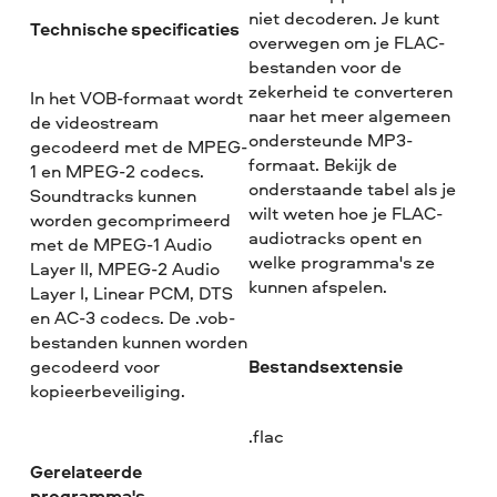
niet decoderen. Je kunt
Technische specificaties
overwegen om je FLAC-
bestanden voor de
zekerheid te converteren
In het VOB-formaat wordt
naar het meer algemeen
de videostream
ondersteunde MP3-
gecodeerd met de MPEG-
formaat. Bekijk de
1 en MPEG-2 codecs.
onderstaande tabel als je
Soundtracks kunnen
wilt weten hoe je FLAC-
worden gecomprimeerd
audiotracks opent en
met de MPEG-1 Audio
welke programma's ze
Layer II, MPEG-2 Audio
kunnen afspelen.
Layer I, Linear PCM, DTS
en AC-3 codecs. De .vob-
bestanden kunnen worden
Bestandsextensie
gecodeerd voor
kopieerbeveiliging.
.flac
Gerelateerde
programma's