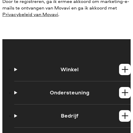
Door te registreren, ga ik ermee akkoord om marketing-e-
mails te ontvangen van Movavi en ga ik akkoord met
Privacybeleid van Movavi
.
Winkel
Windows-producten
Mac-producten
Ondersteuning
Handleidingen
Support contacteren
Bedrijf
Systeemvereisten
Beperkingen van de proefversie
Over Movavi