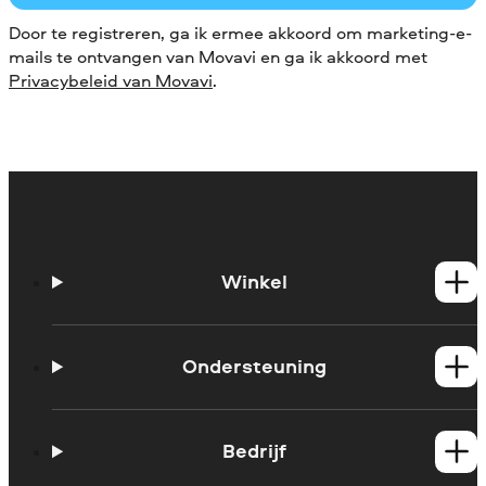
Door te registreren, ga ik ermee akkoord om marketing-e-
mails te ontvangen van Movavi en ga ik akkoord met
Privacybeleid van Movavi
.
Winkel
Windows-producten
Mac-producten
Ondersteuning
Handleidingen
Support contacteren
Bedrijf
Systeemvereisten