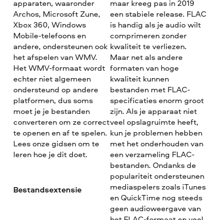
apparaten, waaronder
maar kreeg pas in 2019
Archos, Microsoft Zune,
een stabiele release. FLAC
Xbox 360, Windows
is handig als je audio wilt
Mobile-telefoons en
comprimeren zonder
andere, ondersteunen ook
kwaliteit te verliezen.
het afspelen van WMV.
Maar net als andere
Het WMV-formaat wordt
formaten van hoge
echter niet algemeen
kwaliteit kunnen
ondersteund op andere
bestanden met FLAC-
platformen, dus soms
specificaties enorm groot
moet je je bestanden
zijn. Als je apparaat niet
converteren om ze correct
veel opslagruimte heeft,
te openen en af te spelen.
kun je problemen hebben
Lees onze gidsen om te
met het onderhouden van
leren hoe je dit doet.
een verzameling FLAC-
bestanden. Ondanks de
populariteit ondersteunen
mediaspelers zoals iTunes
Bestandsextensie
en QuickTime nog steeds
geen audioweergave van
het FLAC-formaat en veel