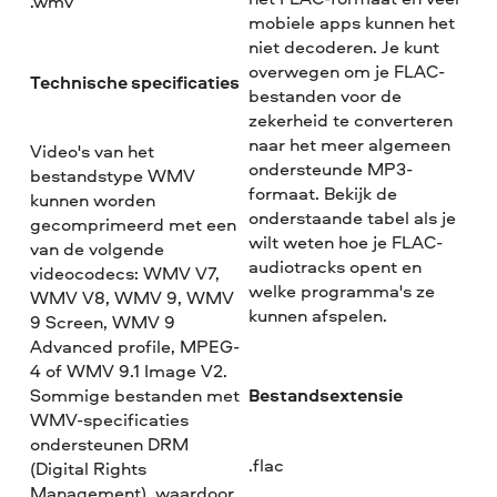
.wmv
mobiele apps kunnen het
niet decoderen. Je kunt
overwegen om je FLAC-
Technische specificaties
bestanden voor de
zekerheid te converteren
naar het meer algemeen
Video's van het
ondersteunde MP3-
bestandstype WMV
formaat. Bekijk de
kunnen worden
onderstaande tabel als je
gecomprimeerd met een
wilt weten hoe je FLAC-
van de volgende
audiotracks opent en
videocodecs: WMV V7,
welke programma's ze
WMV V8, WMV 9, WMV
kunnen afspelen.
9 Screen, WMV 9
Advanced profile, MPEG-
4 of WMV 9.1 Image V2.
Bestandsextensie
Sommige bestanden met
WMV-specificaties
ondersteunen DRM
.flac
(Digital Rights
Management), waardoor