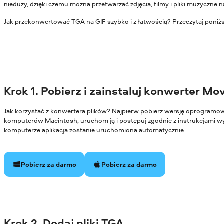
nieduży, dzięki czemu można przetwarzać zdjęcia, filmy i pliki muzyczne
Jak przekonwertować TGA na GIF szybko i z łatwością? Przeczytaj poniżs
Krok 1. Pobierz i zainstaluj konwerter Mo
Jak korzystać z konwertera plików? Najpierw pobierz wersję oprogram
komputerów Macintosh, uruchom ją i postępuj zgodnie z instrukcjami wy
komputerze aplikacja zostanie uruchomiona automatycznie.
Pobierz za darmo
Pobierz za darmo
Krok 2. Dodaj pliki TGA