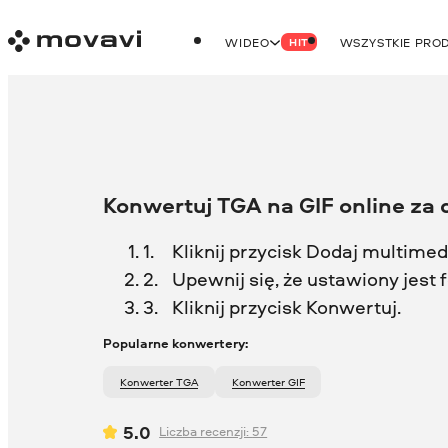
WIDEO
WSZYSTKIE PRO
HIT
Konwertuj TGA na GIF online za
Kliknij przycisk Dodaj multimedia
Upewnij się, że ustawiony jest
Kliknij przycisk Konwertuj.
Popularne konwertery:
Konwerter TGA
Konwerter GIF
5.0
Liczba recenzji:
57