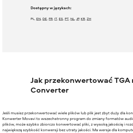
Dostępny w językach:
PL
,
EN
,
DE
,
FR
,
IT
,
ES
,
PT
,
NL
,
JP
,
KR
,
ZH
Jak przekonwertować TGA n
Converter
Jeśli musisz przekonwertować wiele plików lub plik jest zbyt duży dla 
Konwerter Movavi to wszechstronny program do zmiany formatów audio
plików, może szybko zbiorczo konwertować pliki, z wysoką jakością i ro
największą szybkość konwersji bez utraty jakości. Ma wersje dla kompu