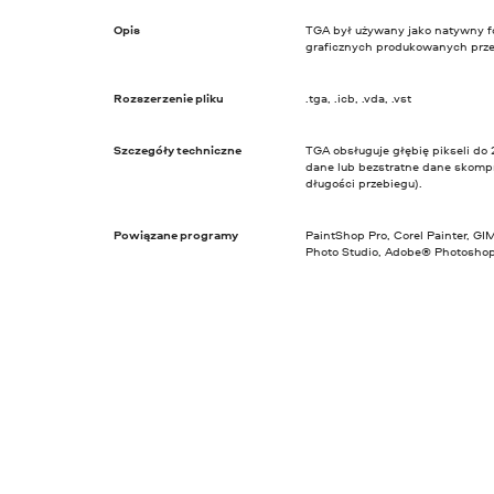
Opis
TGA był używany jako natywny f
graficznych produkowanych przez
Rozszerzenie pliku
.tga, .icb, .vda, .vst
Szczegóły techniczne
TGA obsługuje głębię pikseli do
dane lub bezstratne dane skom
długości przebiegu).
Powiązane programy
PaintShop Pro, Corel Painter, G
Photo Studio, Adobe® Photosho