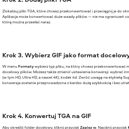
Zlokalizuj pliki TGA, które chcesz przekonwertować i przeciągnij je do o
Aplikacja może konwertować duże wsady plików — nie ma ograniczeń co d
którą można przesłać naraz.
Krok 3. Wybierz GIF jako format docelow
W menu
Formaty
wybierz typ pliku, na który chcesz przekonwertować m
docelowy plików. Możesz także zmienić ustawienia konwersji: wybrać in
(w tym HD, Ultra HD, a nawet 4K), kodek itd. Zwróć uwagę na etykietę Su
konwersja zostanie przeprowadzona z bardzo dużą szybkością i bez utrat
Krok 4. Konwertuj TGA na GIF
Aby określić folder docelowy, kliknij przycisk
Zapisz w
. Naciśnij przycisk