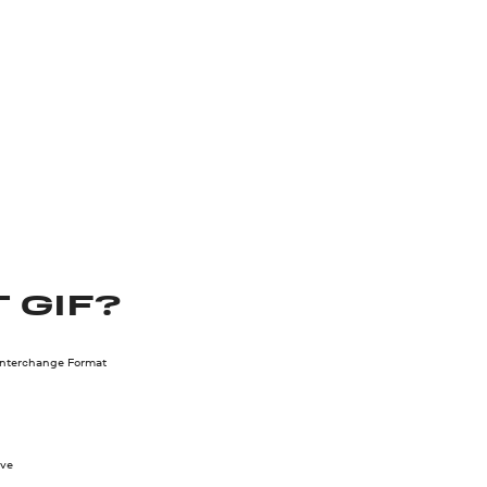
 GIF?
Interchange Format
ve