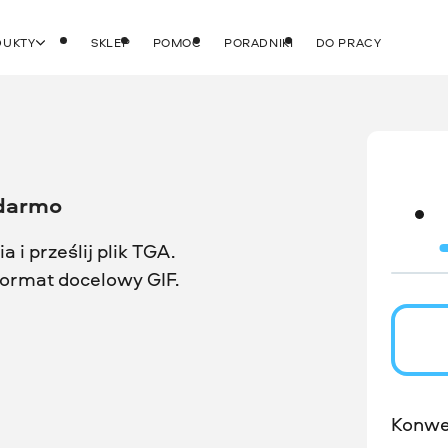
DUKTY
SKLEP
POMOC
PORADNIKI
DO PRACY
 darmo
 i prześlij plik TGA.
 format docelowy GIF.
Konwe