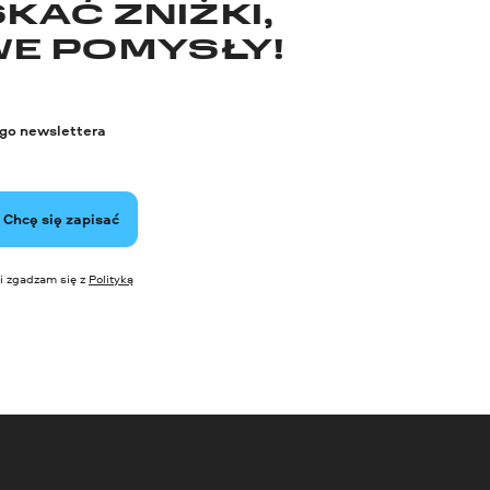
KAĆ ZNIŻKI,
WE POMYSŁY!
ego newslettera
Chcę się zapisać
i zgadzam się z
Polityką