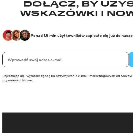
DOŁĄCZ, BY UZYS
WSKAZÓWKI I NO
Ponad 1.5 mln użytkowników zapisało się już do nasz
Twój email
Rejestrując się, wyrażam zgodę na otrzymywanie e-maili marketingowych od Movavi 
prywatności Movavi
.