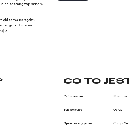
ialne zostaną zapisane w
Dzięki temu narzędziu
ć zdjęcia i tworzyć
j ją!
?
CO TO JEST
Pełna nazwa
Graphics 
Typ formatu
Obraz
Opracowany przez
CompuSer