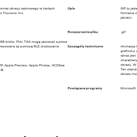
ormat obrazu rastrowego w kartach
Opis
GIF to jed
 Truvision Inc.
formacie 
jakości.
Rozszerzenie pliku
.gif
 255 bitów. Pliki TGA mogą zawierać surowe
presowane za pomocą RLE (kodowanie
Szczegóły techniczne
Animacja G
graficzny 
obraz jest
charakter
obrazu. W
IMP, Apple Preview, Apple Photos, ACDSee
Ten standa
p®.
obrazu moż
Powiązane programy
Microsoft