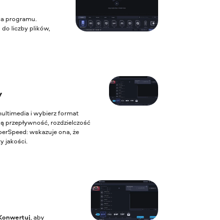
kna programu.
o liczby plików,
y
ultimedia i wybierz format
ną przepływność, rozdzielczość
perSpeed: wskazuje ona, że
y jakości.
Konwertuj
, aby