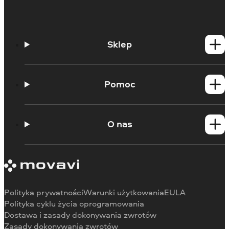
Sklep
Produkty dla Windows
Produkty dla Mac
Pomoc
Poradniki
Portal edukacyjny
O nas
Skontaktuj się z centrum wsparcia
Wymagania systemowe
O Movavi
Ograniczenia wersji próbnej
Referencje
Anuluj subskrypcję
Recenzje w mediach
Zwrot środków
Dlaczego warto wybrać nas
Polityka prywatności
Warunki użytkowania
EULA
Do pracy
Polityka cyklu życia oprogramowania
Dostawa i zasady dokonywania zwrotów
Zasady dokonywania zwrotów