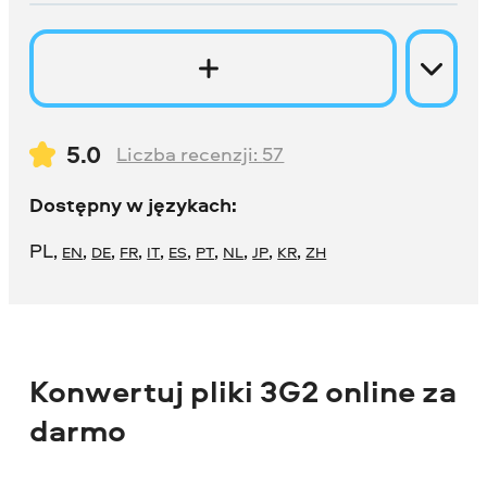
5.0
Liczba recenzji:
57
Dostępny w językach:
PL
,
,
,
,
,
,
,
,
,
,
EN
DE
FR
IT
ES
PT
NL
JP
KR
ZH
Konwertuj pliki 3G2 online za
darmo