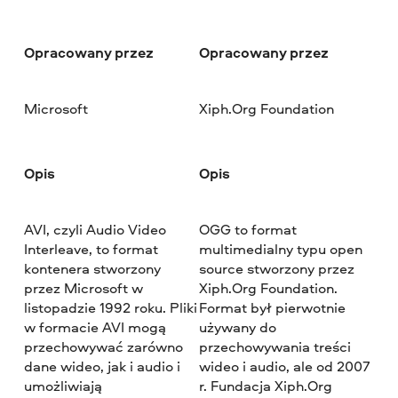
Opracowany przez
Opracowany przez
Microsoft
Xiph.Org Foundation
Opis
Opis
AVI, czyli Audio Video
OGG to format
Interleave, to format
multimedialny typu open
kontenera stworzony
source stworzony przez
przez Microsoft w
Xiph.Org Foundation.
listopadzie 1992 roku. Pliki
Format był pierwotnie
w formacie AVI mogą
używany do
przechowywać zarówno
przechowywania treści
dane wideo, jak i audio i
wideo i audio, ale od 2007
umożliwiają
r. Fundacja Xiph.Org