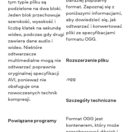
tym typie pliku są
format. Zapoznaj się z
podzielone na dwa bloki.
poniższymi informacjami,
Jeden blok przechowuje
aby dowiedzieć się, jak
szerokość, wysokość i
odtwarzać i konwertować
liczbę klatek na sekundę
pliki ze specyfikacjami
wideo, podczas gdy drugi
formatu OGG.
zawiera dane audio i
wideo. Niektóre
odtwarzacze
Rozszerzenie pliku
multimedialne mogą nie
odtwarzać poprawnie
oryginalnej specyfikacji
.ogg
AVI, ponieważ nie
obsługuje ona
nowoczesnych technik
kompresji.
Szczegóły techniczne
Format OGG jest
Powiązane programy
kontenerem, który może
przechowywać dźwięk i