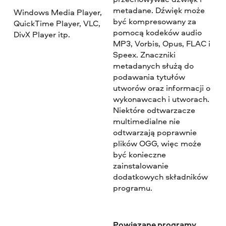
metadane. Dźwięk może
Windows Media Player,
być kompresowany za
QuickTime Player, VLC,
pomocą kodeków audio
DivX Player itp.
MP3, Vorbis, Opus, FLAC i
Speex. Znaczniki
metadanych służą do
podawania tytułów
utworów oraz informacji o
wykonawcach i utworach.
Niektóre odtwarzacze
multimedialne nie
odtwarzają poprawnie
plików OGG, więc może
być konieczne
zainstalowanie
dodatkowych składników
programu.
Powiązane programy