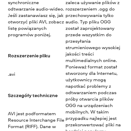
synchroniczne
zaleca używanie plików z
odtwarzanie audio-wideo.
rozszerzeniem .ogg do
Jeśli zastanawiasz się, jak
przechowywania tylko
otworzyć pliki AVI, zobacz
audio. Typ pliku OGG
listę powiązanych
został zaprojektowany
programów poniżej.
przede wszystkim do
przesyłania
strumieniowego wysokiej
jakości treści
Rozszerzenie pliku
multimedialnych online.
Ponieważ format został
stworzony dla Internetu,
.avi
użytkownicy mogą
napotkać problemy z
odtwarzaniem podczas
Szczegóły techniczne
próby otwarcia plików
OGG na urządzeniach
mobilnych. W takim
AVI jest podformatem
przypadku najlepiej jest
Resource Interchange File
przekonwertować pliki na
Format (RIFF). Dane w
bardziej popularny