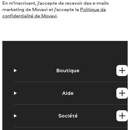
En m'inscrivant, j'accepte de recevoir des e-mails
marketing de Movavi et j'accepte la
Politique de
confidentialité de Movavi
.
Boutique
Produits Windows
Produits Mac
Aide
Tutoriels
Contacter l'assistance Movavi
Société
Portail de formation