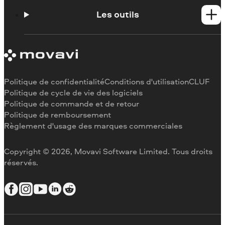
Configuration requise
À propos de Movavi
Limitations de la version d'essai
Témoignages
Les outils
Se désabonner
Critiques des médias
Remboursement
Pourquoi nous choisir
Couper une vidéo
Au travail
Recadrer une vidéo
Changer la vitesse de une vidéo
Pivoter une vidéo
Politique de confidentialité
Conditions d'utilisation
CLUF
Redimensionner une vidéo
Politique de cycle de vie des logiciels
Politique de commande et de retour
Inverser une vidéo
Politique de remboursement
Stabiliser une vidéo
Règlement d'usage des marques commerciales
Ajuster une vidéo
Ajouter du texte à une vidéo
Copyright © 2026, Movavi Software Limited. Tous droits
réservés.