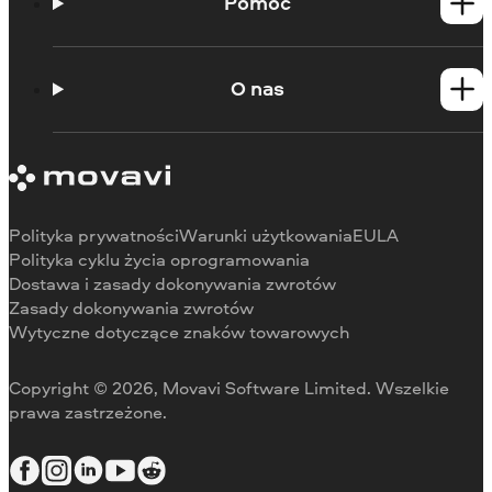
Produkty dla Mac
Pomoc
Poradniki
Portal edukacyjny
O nas
Skontaktuj się z centrum wsparcia
Wymagania systemowe
O Movavi
Ograniczenia wersji próbnej
Referencje
Anuluj subskrypcję
Recenzje w mediach
Zwrot środków
Dlaczego warto wybrać nas
Polityka prywatności
Warunki użytkowania
EULA
Do pracy
Polityka cyklu życia oprogramowania
Dostawa i zasady dokonywania zwrotów
Zasady dokonywania zwrotów
Wytyczne dotyczące znaków towarowych
Copyright © 2026, Movavi Software Limited. Wszelkie
prawa zastrzeżone.