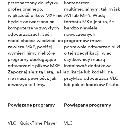
przeznaczony do użytku
kontenerom
profesjonalnego,
multimedialnym, takim jak
większość plików MXF nie
AVI lub MP4. Wadą
będzie odtwarzana na
formatu MKV jest to, że
komputerze w zwykłych
bardzo niewiele
odtwarzaczach. Jeśli
nowoczesnych
nadal chcesz wiedzieć, co
programów może
zawiera MXF, poniżej
poprawnie odtwarzać pliki
wymieniliśmy niektóre
o tej specyfikacji, więc
programy obsługujące
użytkownicy muszą
odtwarzanie plików MXF.
instalować dodatkowe
Zapoznaj się z tą listą, jeśli
aplikacje lub kodeki, na
nie masz pewności, jak
przykład odtwarzacz VLC
otworzyć te filmy.
lub pakiet kodeków K-Lite.
Powiązane programy
Powiązane programy
VLC i QuickTime Player
VLC