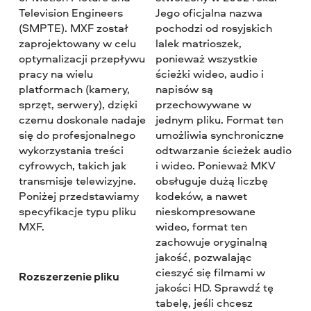
Television Engineers
Jego oficjalna nazwa
(SMPTE). MXF został
pochodzi od rosyjskich
zaprojektowany w celu
lalek matrioszek,
optymalizacji przepływu
ponieważ wszystkie
pracy na wielu
ścieżki wideo, audio i
platformach (kamery,
napisów są
sprzęt, serwery), dzięki
przechowywane w
czemu doskonale nadaje
jednym pliku. Format ten
się do profesjonalnego
umożliwia synchroniczne
wykorzystania treści
odtwarzanie ścieżek audio
cyfrowych, takich jak
i wideo. Ponieważ MKV
transmisje telewizyjne.
obsługuje dużą liczbę
Poniżej przedstawiamy
kodeków, a nawet
specyfikacje typu pliku
nieskompresowane
MXF.
wideo, format ten
zachowuje oryginalną
jakość, pozwalając
cieszyć się filmami w
Rozszerzenie pliku
jakości HD. Sprawdź tę
tabelę, jeśli chcesz