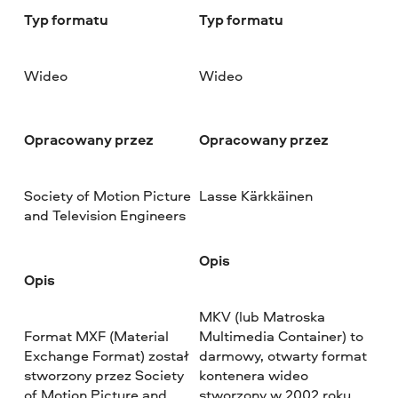
Typ formatu
Typ formatu
Wideo
Wideo
Opracowany przez
Opracowany przez
Society of Motion Picture
Lasse Kärkkäinen
and Television Engineers
Opis
Opis
MKV (lub Matroska
Format MXF (Material
Multimedia Container) to
Exchange Format) został
darmowy, otwarty format
stworzony przez Society
kontenera wideo
of Motion Picture and
stworzony w 2002 roku.