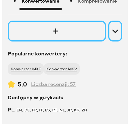
Konwertowanie
Kompresowanie
Popularne konwertery:
Konwerter MXF
Konwerter MKV
5.0
Liczba recenzji:
57
Dostępny w językach:
PL
,
,
,
,
,
,
,
,
,
,
EN
DE
FR
IT
ES
PT
NL
JP
KR
ZH