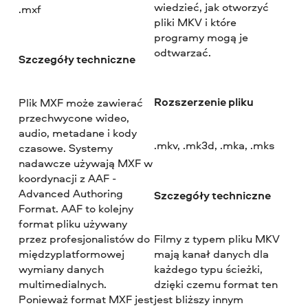
wiedzieć, jak otworzyć
.mxf
pliki MKV i które
programy mogą je
odtwarzać.
Szczegóły techniczne
Rozszerzenie pliku
Plik MXF może zawierać
przechwycone wideo,
audio, metadane i kody
.mkv, .mk3d, .mka, .mks
czasowe. Systemy
nadawcze używają MXF w
koordynacji z AAF -
Advanced Authoring
Szczegóły techniczne
Format. AAF to kolejny
format pliku używany
przez profesjonalistów do
Filmy z typem pliku MKV
międzyplatformowej
mają kanał danych dla
wymiany danych
każdego typu ścieżki,
multimedialnych.
dzięki czemu format ten
Ponieważ format MXF jest
jest bliższy innym