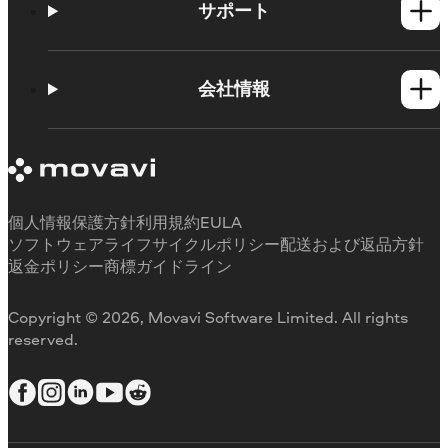
Mac製品
サポート
ヘルプセンター
使い方
会社情報
学習センター
Movavi製品のシステム要件
Movaviについて
体験版の制約
お客様の声
サブスクリプションのキャンセル
メディアレビュー
払い戻し
当社が選ばれる理由
個人情報保護方針
利用規約
EULA
ソフトウェアライフサイクルポリシー
配送および返品方針
返金ポリシー
商標ガイドライン
Copyright © 2026, Movavi Software Limited. All rights
reserved.