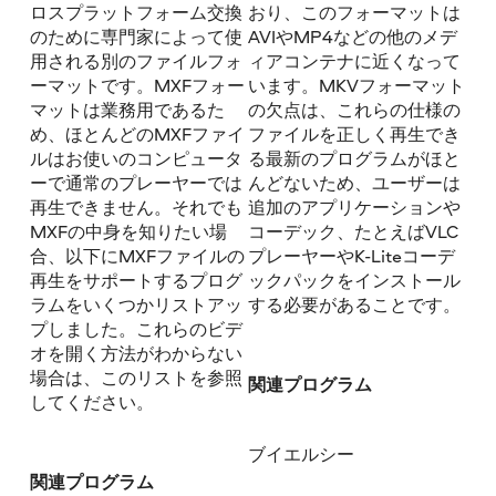
ロスプラットフォーム交換
おり、このフォーマットは
のために専門家によって使
AVIやMP4などの他のメデ
用される別のファイルフォ
ィアコンテナに近くなって
ーマットです。MXFフォー
います。MKVフォーマット
マットは業務用であるた
の欠点は、これらの仕様の
め、ほとんどのMXFファイ
ファイルを正しく再生でき
ルはお使いのコンピュータ
る最新のプログラムがほと
ーで通常のプレーヤーでは
んどないため、ユーザーは
再生できません。それでも
追加のアプリケーションや
MXFの中身を知りたい場
コーデック、たとえばVLC
合、以下にMXFファイルの
プレーヤーやK-Liteコーデ
再生をサポートするプログ
ックパックをインストール
ラムをいくつかリストアッ
する必要があることです。
プしました。これらのビデ
オを開く方法がわからない
場合は、このリストを参照
関連プログラム
してください。
ブイエルシー
関連プログラム