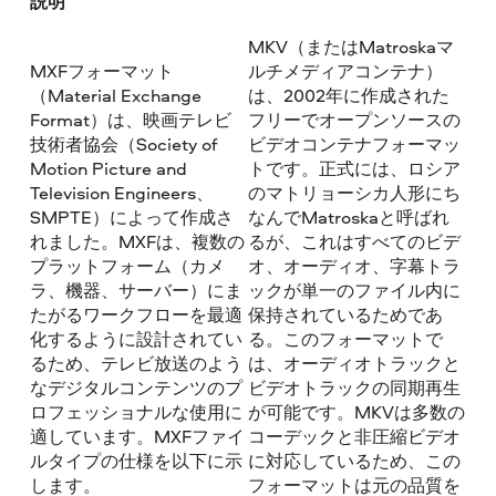
説明
MKV（またはMatroskaマ
MXFフォーマット
ルチメディアコンテナ）
（Material Exchange
は、2002年に作成された
Format）は、映画テレビ
フリーでオープンソースの
技術者協会（Society of
ビデオコンテナフォーマッ
Motion Picture and
トです。正式には、ロシア
Television Engineers、
のマトリョーシカ人形にち
SMPTE）によって作成さ
なんでMatroskaと呼ばれ
れました。MXFは、複数の
るが、これはすべてのビデ
プラットフォーム（カメ
オ、オーディオ、字幕トラ
ラ、機器、サーバー）にま
ックが単一のファイル内に
たがるワークフローを最適
保持されているためであ
化するように設計されてい
る。このフォーマットで
るため、テレビ放送のよう
は、オーディオトラックと
なデジタルコンテンツのプ
ビデオトラックの同期再生
ロフェッショナルな使用に
が可能です。MKVは多数の
適しています。MXFファイ
コーデックと非圧縮ビデオ
ルタイプの仕様を以下に示
に対応しているため、この
します。
フォーマットは元の品質を