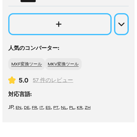
人気のコンバーター:
MXF変換ツール
MKV変換ツール
5.0
57
件のレビュー
対応言語:
JP
,
,
,
,
,
,
,
,
,
,
EN
DE
FR
IT
ES
PT
NL
PL
KR
ZH