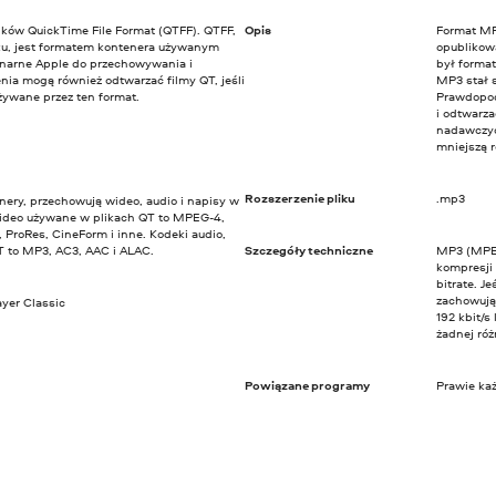
ików QuickTime File Format (QTFF). QTFF,
Opis
Format MP3
ku, jest formatem kontenera używanym
opublikow
jonarne Apple do przechowywania i
był forma
nia mogą również odtwarzać filmy QT, jeśli
MP3 stał 
żywane przez ten format.
Prawdopodo
i odtwarza
nadawczyc
mniejszą r
Rozszerzenie pliku
.mp3
enery, przechowują wideo, audio i napisy w
wideo używane w plikach QT to MPEG-4,
 ProRes, CineForm i inne. Kodeki audio,
T to MP3, AC3, AAC i ALAC.
Szczegóły techniczne
MP3 (MPEG-
kompresji 
bitrate. J
zachowują
yer Classic
192 kbit/
żadnej róż
Powiązane programy
Prawie ka