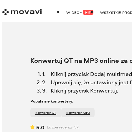
WIDEO
WSZYSTKIE PRO
HIT
Konwertuj QT na MP3 online za
Kliknij przycisk Dodaj multimedia
Upewnij się, że ustawiony jest
Kliknij przycisk Konwertuj.
Popularne konwertery:
Konwerter QT
Konwerter MP3
5.0
Liczba recenzji:
57