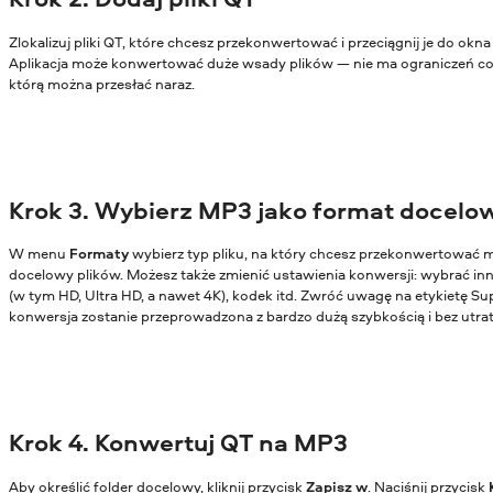
Zlokalizuj pliki QT, które chcesz przekonwertować i przeciągnij je do okn
Aplikacja może konwertować duże wsady plików — nie ma ograniczeń co d
którą można przesłać naraz.
Krok 3. Wybierz MP3 jako format docelo
W menu
Formaty
wybierz typ pliku, na który chcesz przekonwertować m
docelowy plików. Możesz także zmienić ustawienia konwersji: wybrać in
(w tym HD, Ultra HD, a nawet 4K), kodek itd. Zwróć uwagę na etykietę Su
konwersja zostanie przeprowadzona z bardzo dużą szybkością i bez utrat
Krok 4. Konwertuj QT na MP3
Aby określić folder docelowy, kliknij przycisk
Zapisz w
. Naciśnij przycisk