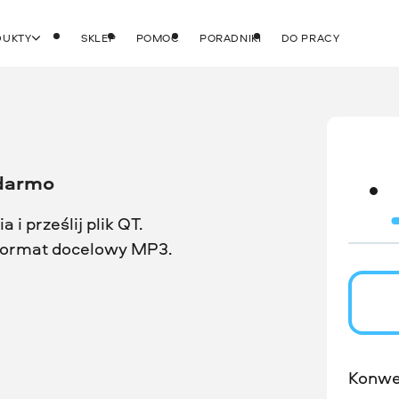
DUKTY
SKLEP
POMOC
PORADNIKI
DO PRACY
 darmo
 i prześlij plik QT.
 format docelowy MP3.
Konwe