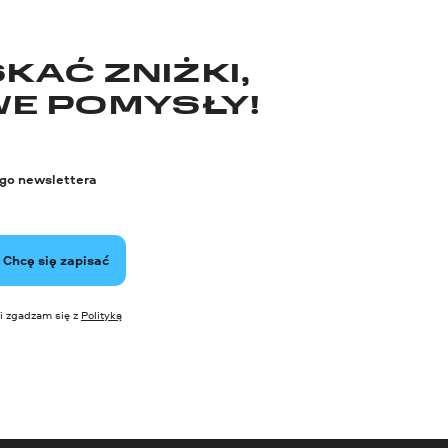
KAĆ ZNIŻKI,
WE POMYSŁY!
ego newslettera
Chcę się zapisać
i zgadzam się z
Polityką