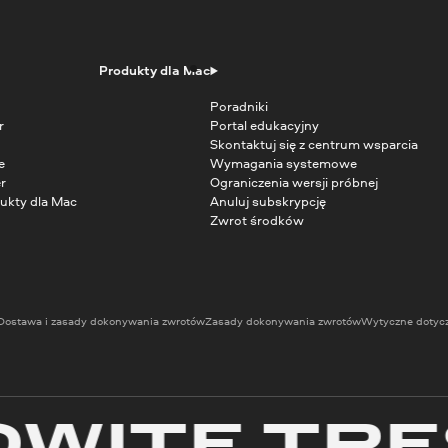
Produkty dla Mac
Poradniki
r
Portal edukacyjny
Skontaktuj się z centrum wsparcia
e
Wymagania systemowe
r
Ograniczenia wersji próbnej
ukty dla Mac
Anuluj subskrypcję
Zwrot środków
Dostawa i zasady dokonywania zwrotów
Zasady dokonywania zwrotów
Wytyczne dotyc
TE TREŚC