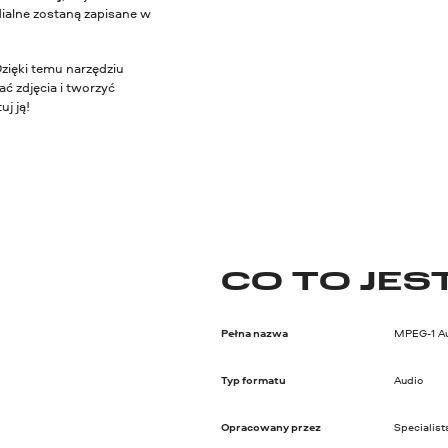
ialne zostaną zapisane w
Dzięki temu narzędziu
ć zdjęcia i tworzyć
j ją!
CO TO JES
Pełna nazwa
MPEG-1 Aud
Typ formatu
Audio
Opracowany przez
Specialist