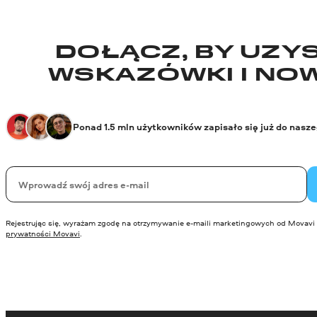
DOŁĄCZ, BY UZYS
WSKAZÓWKI I NO
Ponad 1.5 mln użytkowników zapisało się już do nasz
Twój email
Rejestrując się, wyrażam zgodę na otrzymywanie e-maili marketingowych od Movavi 
prywatności Movavi
.