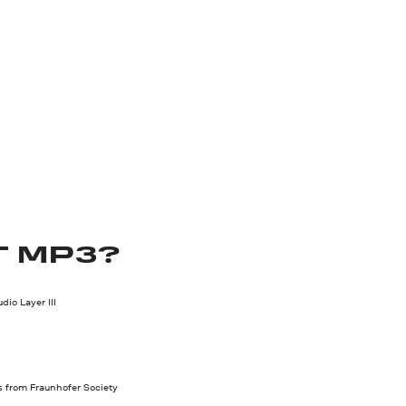
T MP3?
io Layer III
s from Fraunhofer Society