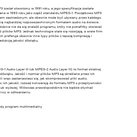
 został stworzony w 1991 roku, a jego specyfikacja została
ana w 1993 roku jako część standardu MPEG-1. Początkowo MP3
tem zastrzeżonym, ale obecnie może być używany przez każdego.
się najbardziej rozpowszechnionym formatem audio na świecie.
bnie nie da się znaleźć programu, który nie potrafiłby otwierać
ć plików MP3. Jednak technologie stale się rozwijają, a wiele firm
h preferuje obecnie inne typy plików z lepszą kompresją i
edukcją jakości dźwięku.
1 Audio Layer III lub MPEG-2 Audio Layer III) to format stratnej
dźwięku. Jakość i rozmiar plików MP3 są określane przez ich
eśli więc zastanawiasz się, jak skompresować pliki audio,
c ich jakość, rozważ konwersję do formatu MP3 o przepływności
s lub wyższej. Wówczas prawdopodobnie nie będzie słychać
nicy w odtwarzaniu.
żdy program multimedialny