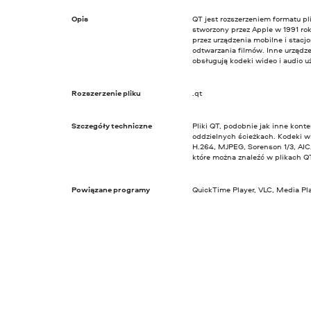
Opis
QT jest rozszerzeniem formatu pl
stworzony przez Apple w 1991 ro
przez urządzenia mobilne i stac
odtwarzania filmów. Inne urządze
obsługują kodeki wideo i audio u
Rozszerzenie pliku
.qt
Szczegóły techniczne
Pliki QT, podobnie jak inne kont
oddzielnych ścieżkach. Kodeki 
H.264, MJPEG, Sorenson 1/3, AIC,
które można znaleźć w plikach Q
Powiązane programy
QuickTime Player, VLC, Media Pla