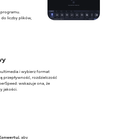
a programu.
o liczby plików,
wy
ultimedia i wybierz format
ną przepływność, rozdzielczość
perSpeed: wskazuje ona, że
y jakości.
Konwertuj
, aby