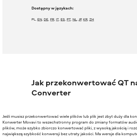
Dostępny w językach:
PL
,
EN
,
DE
,
FR
,
IT
,
ES
,
PT
,
NL
,
JP
,
KR
,
ZH
Jak przekonwertować QT na
Converter
Jeśli musisz przekonwertować wiele plików lub plik jest zbyt duży dla 
Konwerter Movavi to wszechstronny program do zmiany formatów audio
plików, może szybko zbiorczo konwertować pliki, z wysoką jakością i ro
największą szybkość konwersji bez utraty jakości. Ma wersje dla kompu