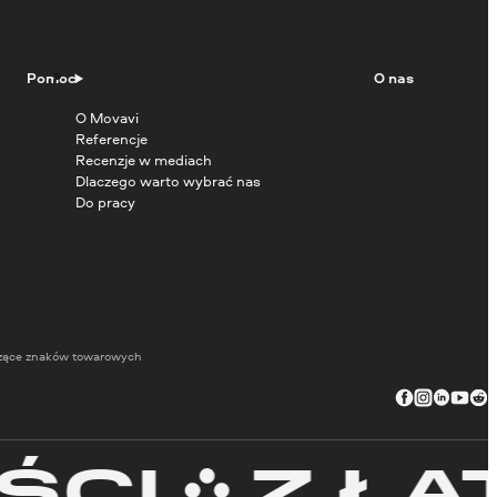
Pomoc
O nas
O Movavi
Referencje
Recenzje w mediach
Dlaczego warto wybrać nas
Do pracy
zące znaków towarowych
I
Z ŁATW