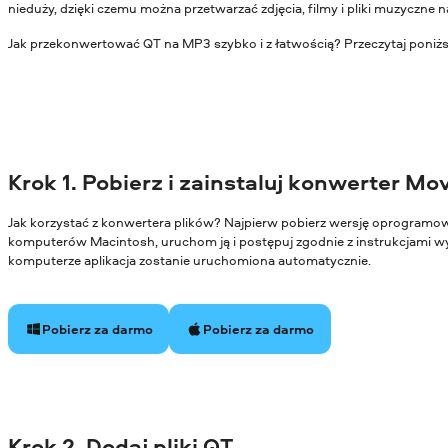
nieduży, dzięki czemu można przetwarzać zdjęcia, filmy i pliki muzyczne
Jak przekonwertować QT na MP3 szybko i z łatwością? Przeczytaj poniżs
Krok 1. Pobierz i zainstaluj konwerter Mo
Jak korzystać z konwertera plików? Najpierw pobierz wersję oprogram
komputerów Macintosh, uruchom ją i postępuj zgodnie z instrukcjami wy
komputerze aplikacja zostanie uruchomiona automatycznie.
Pobierz za darmo
Pobierz za darmo
Krok 2. Dodaj pliki QT