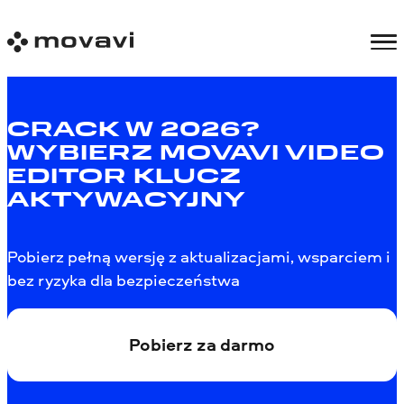
CRACK W 2026?
WYBIERZ MOVAVI VIDEO
EDITOR KLUCZ
AKTYWACYJNY
Pobierz pełną wersję z aktualizacjami, wsparciem i
bez ryzyka dla bezpieczeństwa
Pobierz za darmo