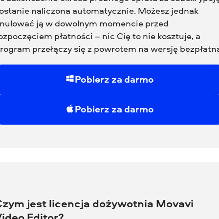
ostanie naliczona automatycznie. Możesz jednak
nulować ją w dowolnym momencie przed
ozpoczęciem płatności – nic Cię to nie kosztuje, a
rogram przełączy się z powrotem na wersję bezpłatną
Pobierz za darmo
Pobierz za darmo
Czym jest licencja dożywotnia Movavi
ideo Editor?