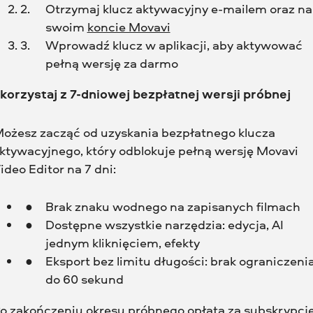
Otrzymaj klucz aktywacyjny e-mailem oraz na
swoim
koncie Movavi
Wprowadź klucz w aplikacji, aby aktywować
pełną wersję za darmo
korzystaj z 7-dniowej bezpłatnej wersji próbnej
ożesz zacząć od uzyskania bezpłatnego klucza
ktywacyjnego, który odblokuje pełną wersję Movavi
ideo Editor na 7 dni:
Brak znaku wodnego na zapisanych filmach
Dostępne wszystkie narzędzia: edycja, AI
jednym kliknięciem, efekty
Eksport bez limitu długości: brak ograniczeni
do 60 sekund
o zakończeniu okresu próbnego opłata za subskrypcj