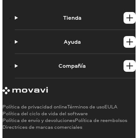
Tienda
Productos para Windows
Productos para Mac
Ayuda
Tutoriales
Portal de aprendizaje
Compañía
Contactar con asistencia
Requisitos del sistema
Información sobre Movavi
Limitaciones de la versión de prueba
Testimonios
Cancelar suscripción
Reseñas en los medios
Reembolso
Por qué elegirnos
Política de privacidad online
Términos de uso
EULA
Para el trabajo
Política del ciclo de vida del software
Política de envío y devoluciones
Política de reembolsos
Directrices de marcas comerciales